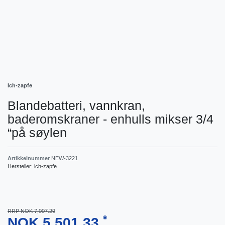
Ich-zapfe
Blandebatteri, vannkran,
baderomskraner - enhulls mikser 3/4
“på søylen
Artikkelnummer
NEW-3221
Hersteller:
ich-zapfe
RRP NOK 7,007.29
*
NOK 5,501.33