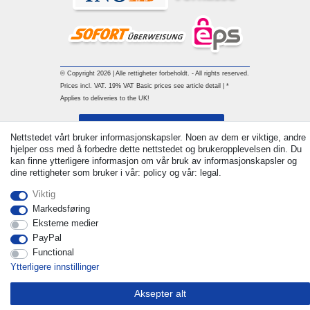
© Copyright 2026 | Alle rettigheter forbeholdt. - All rights reserved.
Prices incl. VAT. 19% VAT Basic prices see article detail | *
Applies to deliveries to the UK!
Withdraw from contract here
Nettstedet vårt bruker informasjonskapsler. Noen av dem er viktige, andre
hjelper oss med å forbedre dette nettstedet og brukeropplevelsen din. Du
Ta kontakt med
kan finne ytterligere informasjon om vår bruk av informasjonskapsler og
dine rettigheter som bruker i vår: policy og vår: legal.
Viktig
Markedsføring
Eksterne medier
PayPal
Functional
Ytterligere innstillinger
Aksepter alt