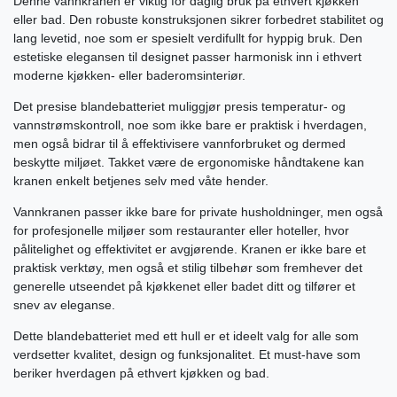
Denne vannkranen er viktig for daglig bruk på ethvert kjøkken
eller bad. Den robuste konstruksjonen sikrer forbedret stabilitet og
lang levetid, noe som er spesielt verdifullt for hyppig bruk. Den
estetiske elegansen til designet passer harmonisk inn i ethvert
moderne kjøkken- eller baderomsinteriør.
Det presise blandebatteriet muliggjør presis temperatur- og
vannstrømskontroll, noe som ikke bare er praktisk i hverdagen,
men også bidrar til å effektivisere vannforbruket og dermed
beskytte miljøet. Takket være de ergonomiske håndtakene kan
kranen enkelt betjenes selv med våte hender.
Vannkranen passer ikke bare for private husholdninger, men også
for profesjonelle miljøer som restauranter eller hoteller, hvor
pålitelighet og effektivitet er avgjørende. Kranen er ikke bare et
praktisk verktøy, men også et stilig tilbehør som fremhever det
generelle utseendet på kjøkkenet eller badet ditt og tilfører et
snev av eleganse.
Dette blandebatteriet med ett hull er et ideelt valg for alle som
verdsetter kvalitet, design og funksjonalitet. Et must-have som
beriker hverdagen på ethvert kjøkken og bad.