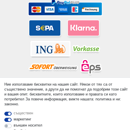
© Copyright 2026 | Всички права запазени. - All rights reserved.
Ние използваме бисквитки на нашия сайт. Някои от тях са от
съществено значение, а други да ни помогнат да подобрим този сайт
Prices incl. VAT. 19% VAT Basic prices see article detail | *
и вашия опит. бисквитките, които използваме и правата си като
Applies to deliveries to the UK!
потребител За повече информация, вижте нашата: политика и ни:
законно.
контакт
Withdraw from contract here
съществен
маркетинг
външен носител