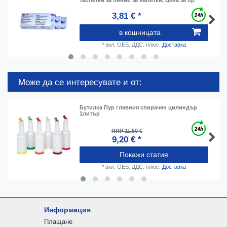
3,81 € *
в кошницата
*
вкл. GES. ДДС.
плюс.
Доставка
Може да се интересувате и от:
Бутилка Пур главния спирачен цилиндър
1литър
RRP 11,50 €
9,20 € *
Покажи статия
*
вкл. GES. ДДС.
плюс.
Доставка
Информация
Плащане