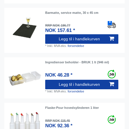
Barmatte, service matte, 30 x 45 cm
RRP NOK 196.77
NOK 157.61 *
Legg til i handlekurven
*
Inkl. MVA
eks.
forsendelse
Ingredienser beholder - BRUK 1 lt (946 ml)
NOK 46.28 *
Legg til i handlekurven
*
Inkl. MVA
eks.
forsendelse
Flaske-Pour hovedsylinderen 1 liter
RRP NOK 115.45
NOK 92.36 *