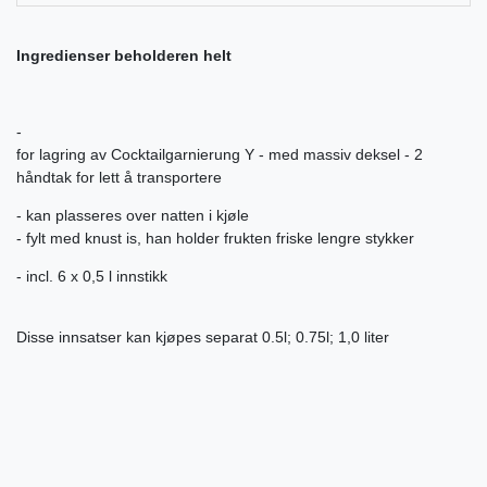
Ingredienser beholderen helt
-
for lagring av Cocktailgarnierung Y - med massiv deksel - 2
håndtak for lett å transportere
- kan plasseres over natten i kjøle
- fylt med knust is, han holder frukten friske lengre stykker
- incl. 6 x 0,5 l innstikk
Disse innsatser kan kjøpes separat 0.5l; 0.75l; 1,0 liter