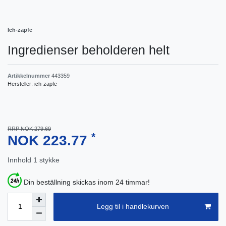
Ich-zapfe
Ingredienser beholderen helt
Artikkelnummer
443359
Hersteller:
ich-zapfe
RRP NOK 279.69
*
NOK 223.77
Innhold
1
stykke
Din beställning skickas inom 24 timmar!
Legg til i handlekurven