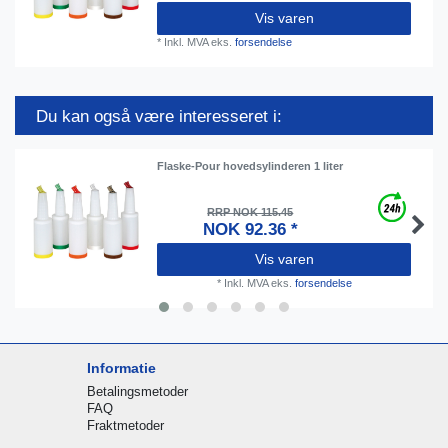
Vis varen
*
Inkl. MVA
eks.
forsendelse
Du kan også være interesseret i:
Flaske-Pour hovedsylinderen 1 liter
RRP NOK 115.45
NOK 92.36 *
Vis varen
*
Inkl. MVA
eks.
forsendelse
Informatie
Betalingsmetoder
FAQ
Fraktmetoder