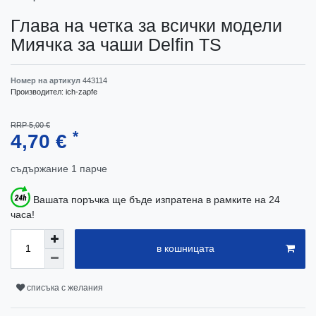
Глава на четка за всички модели
Миячка за чаши Delfin TS
Номер на артикул
443114
Производител:
ich-zapfe
RRP 5,00 €
*
4,70 €
съдържание
1
парче
Вашата поръчка ще бъде изпратена в рамките на 24
часа!
в кошницата
списъка с желания