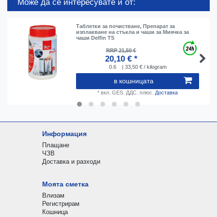
Може да се интересувате и от:
Таблетки за почистване, Препарат за
изплакване на стъкла и чаши за Миячка за
чаши Delfin TS
RRP 21,50 €
20,10 € *
0.6
| 33,50 € / kilogram
в кошницата
*
вкл. GES. ДДС.
плюс.
Доставка
Информация
Плащане
ЧЗВ
Доставка и разходи
Моята сметка
Влизам
Регистрирам
Кошница