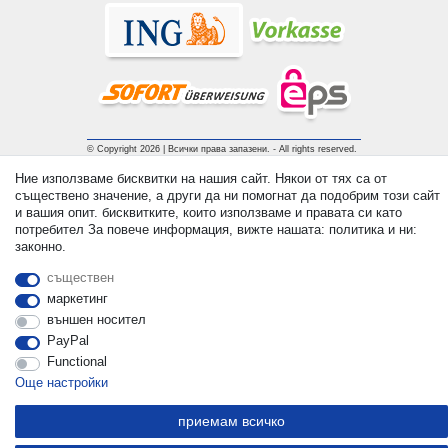
© Copyright 2026 | Всички права запазени. - All rights reserved.
Prices incl. VAT. 19% VAT Basic prices see article detail | *
Ние използваме бисквитки на нашия сайт. Някои от тях са от
Applies to deliveries to the UK!
съществено значение, а други да ни помогнат да подобрим този сайт
и вашия опит. бисквитките, които използваме и правата си като
потребител За повече информация, вижте нашата: политика и ни:
контакт
Withdraw from contract here
законно.
съществен
маркетинг
външен носител
PayPal
Functional
Още настройки
приемам всичко