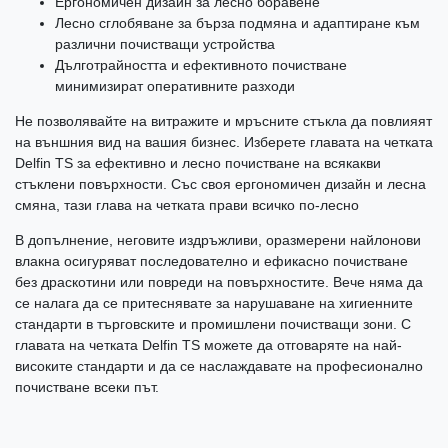
Ергономичен дизайн за лесно боравене
Лесно сглобяване за бърза подмяна и адаптиране към
различни почистващи устройства
Дълготрайността и ефективното почистване
минимизират оперативните разходи
Не позволявайте на витражите и мръсните стъкла да повлияят
на външния вид на вашия бизнес. Изберете главата на четката
Delfin TS за ефективно и лесно почистване на всякакви
стъклени повърхности. Със своя ергономичен дизайн и лесна
смяна, тази глава на четката прави всичко по-лесно
В допълнение, неговите издръжливи, оразмерени найлонови
влакна осигуряват последователно и ефикасно почистване
без драскотини или повреди на повърхностите. Вече няма да
се налага да се притеснявате за нарушаване на хигиенните
стандарти в търговските и промишлени почистващи зони. С
главата на четката Delfin TS можете да отговаряте на най-
високите стандарти и да се наслаждавате на професионално
почистване всеки път.