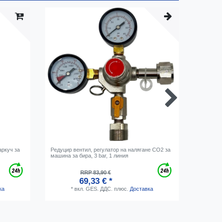
-20%
аркуч за
Редуцир вентил, регулатор на налягане CO2 за
CO2 бути
машина за бира, 3 bar, 1 линия
двуокис) 
RRP 83,90 €
69,33 € *
ка
*
вкл. GES. ДДС.
плюс.
Доставка