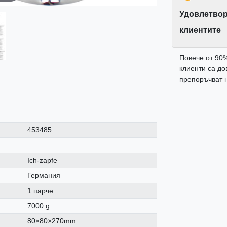
Удовлетвор
клиентите
Повече от 90
клиенти са до
препоръчват н
453485
Ich-zapfe
Германия
1 парче
7000 g
80×80×270mm