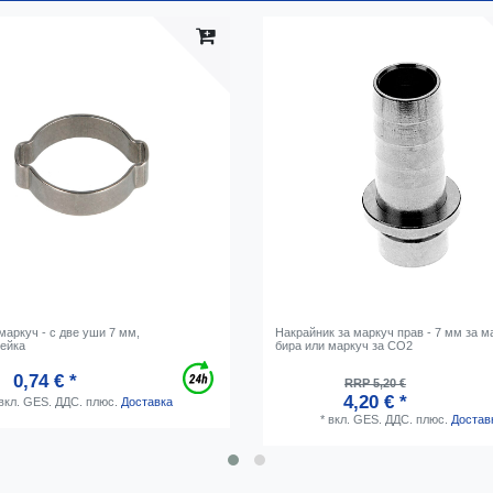
маркуч - с две уши 7 мм,
Накрайник за маркуч прав - 7 мм за м
ейка
бира или маркуч за CO2
0,74 € *
RRP 5,20 €
4,20 € *
вкл. GES. ДДС.
плюс.
Доставка
*
вкл. GES. ДДС.
плюс.
Достав