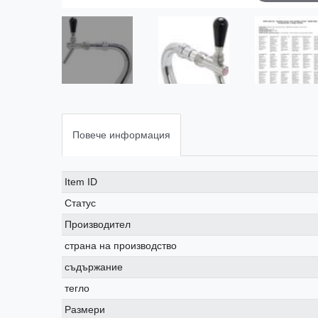
Повече информация
Ceres::Template.singleItemTechnicalDataAttribute
Ceres::Template.singleItemTechnicalDataValue
Item ID
Статус
Производител
страна на производство
съдържание
тегло
Размери