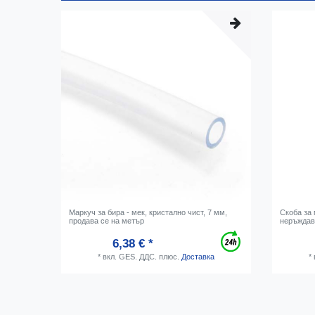
Маркуч за бира - мек, кристално чист, 7 мм,
Скоба за 
продава се на метър
неръждав
6,38 € *
*
вкл. GES. ДДС.
плюс.
Доставка
*