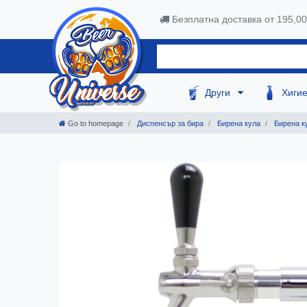
Безплатна доставка от 195,0
Други
Хиги
Go to homepage
Диспенсър за бира
Бирена кула
Бирена ку