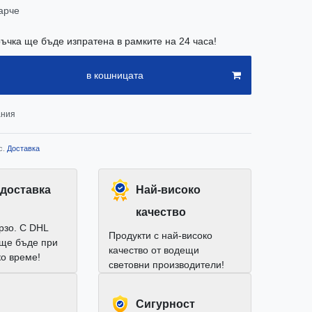
арче
ъчка ще бъде изпратена в рамките на 24 часа!
в кошницата
ания
с.
Доставка
доставка
Най-високо
качество
рзо. С DHL
Продукти с най-високо
 ще бъде при
качество от водещи
ко време!
световни производители!
Cигурност