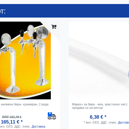
т:
 наливна бира- хромиран, 2 реда
Маркуч за бира - мек, кристално чист,
продава се на метър
6,38 € *
RRP 192,49 €
165,11 € *
*
вкл. GES. ДДС.
плюс.
Достав
вкл. GES. ДДС.
плюс.
Доставка