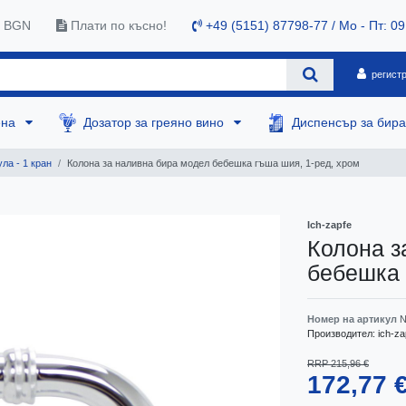
0 BGN
Плати по късно!
+49 (5151) 87798-77 / Mo - Пт: 09
регист
ена
Дозатор за греяно вино
Диспенсър за бир
ла - 1 кран
Колона за наливна бира модел бебешка гъша шия, 1-ред, хром
Ich-zapfe
Колона з
бебешка 
Номер на артикул
N
Производител:
ich-za
RRP 215,96 €
172,77 