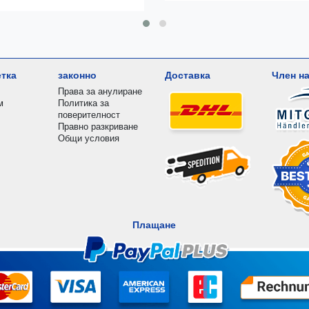
етка
законно
Доставка
Член на
Права за анулиране
м
Политика за
поверителност
Правно разкриване
Общи условия
Плащане