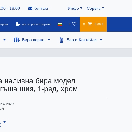
:00 - 18:00
Контакт
Инфо
Сервис
рирам
да се регистрирате
0
0
0,00 €
а
Бира варна
Бар и Kоктейли
а наливна бира модел
гъша шия, 1-ред, хром
EW-5929
pfe
*
€