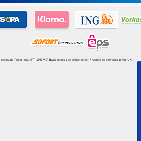
reserved. Prices incl. VAT. 19% VAT Basic prices see article detail | * Applies to deliveries to the UK!