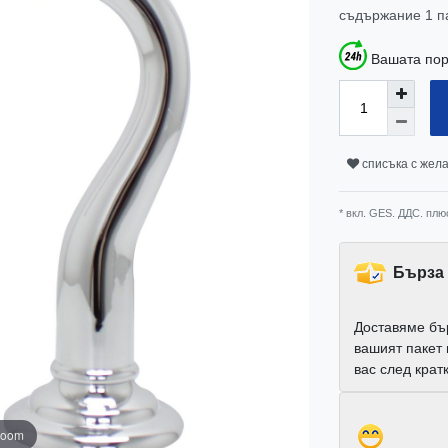
съдържание
1
п
Вашата пор
списъка с жел
* вкл. GES. ДДС. плю
Бърза 
Доставяме бъ
вашият пакет
вас след крат
zoom