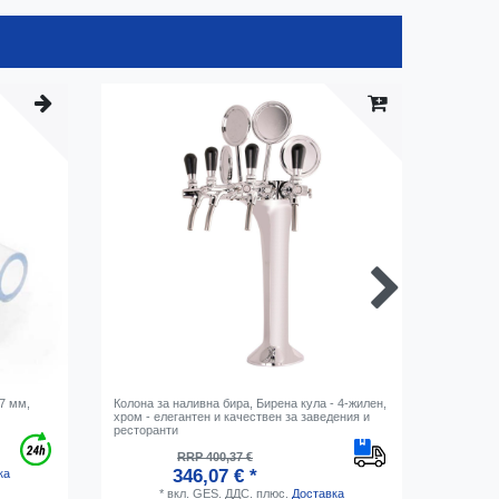
 7 мм,
Колона за наливна бира, Бирена кула - 4-жилен,
Адаптер 
хром - елегантен и качествен за заведения и
ресторанти
RRP 400,37 €
346,07 € *
ка
*
вкл. GES. ДДС.
плюс.
Доставка