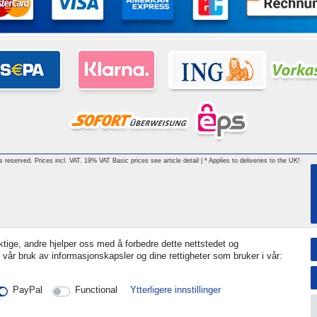
hts reserved. Prices incl. VAT. 19% VAT Basic prices see article detail | * Applies to deliveries to the UK!
tige, andre hjelper oss med å forbedre dette nettstedet og
 vår bruk av informasjonskapsler og dine rettigheter som bruker i vår:
PayPal
Functional
Ytterligere innstillinger