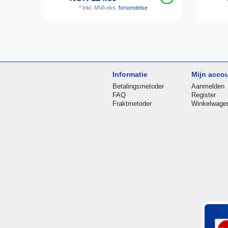
*
Inkl. MVA
eks.
forsendelse
Informatie
Mijn acco
Betalingsmetoder
Aanmelden
FAQ
Register
Fraktmetoder
Winkelwage