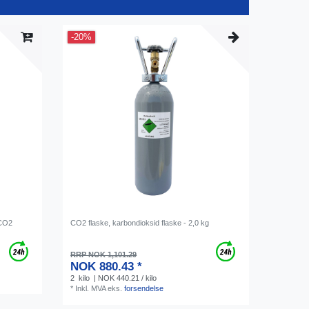
-20%
 CO2
CO2 flaske, karbondioksid flaske - 2,0 kg
RRP NOK 1,101.29
NOK 880.43 *
2
kilo
| NOK 440.21 / kilo
*
Inkl. MVA
eks.
forsendelse