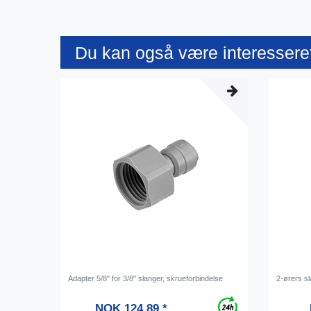
Du kan også være interesseret
Adapter 5/8" for 3/8" slanger, skrueforbindelse
2-ørers sl
NOK 124.89 *