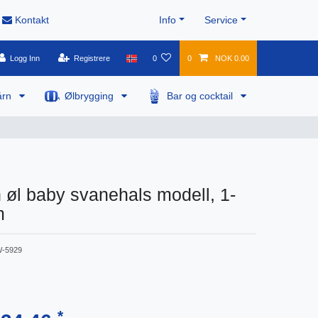
Kontakt
Info
Service
Logg Inn
Registrere
0
0
NOK 0.00
årn
Ølbrygging
Bar og cocktail
 øl baby svanehals modell, 1-
m
-5929
*