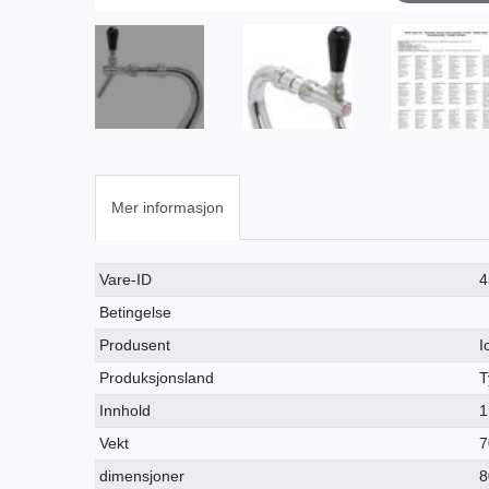
Mer informasjon
Ceres::Template.singleItemTechnicalDataAttribute
Ceres::Template.singleItemTechnicalDataValue
Vare-ID
4
Betingelse
Produsent
I
Produksjonsland
T
Innhold
1
Vekt
7
dimensjoner
8