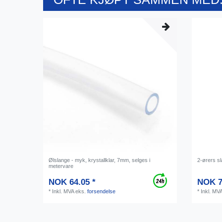
Ølslange - myk, krystallklar, 7mm, selges i
2-ørers sl
metervare
NOK 64.05 *
NOK 7
*
Inkl. MVA
eks.
forsendelse
*
Inkl. MV