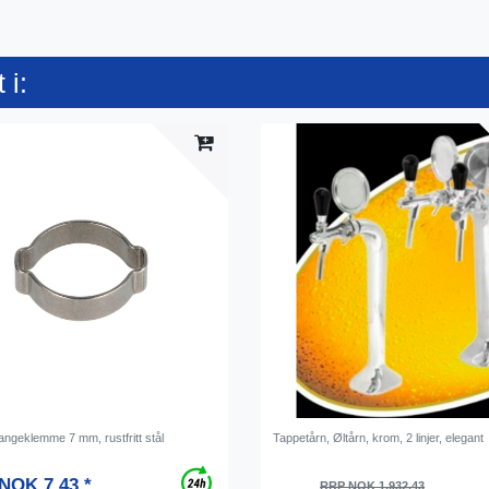
 i:
angeklemme 7 mm, rustfritt stål
Tappetårn, Øltårn, krom, 2 linjer, elegant
NOK 7.43 *
RRP NOK 1,932.43