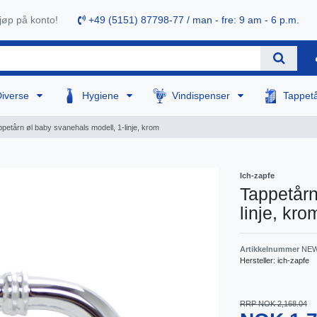
øp på konto!
+49 (5151) 87798-77 / man - fre: 9 am - 6 p.m.
Diverse
Hygiene
Vindispenser
Tappet
petårn øl baby svanehals modell, 1-linje, krom
Ich-zapfe
Tappetårn
linje, kro
Artikkelnummer
NEW
Hersteller:
ich-zapfe
RRP NOK 2,168.04