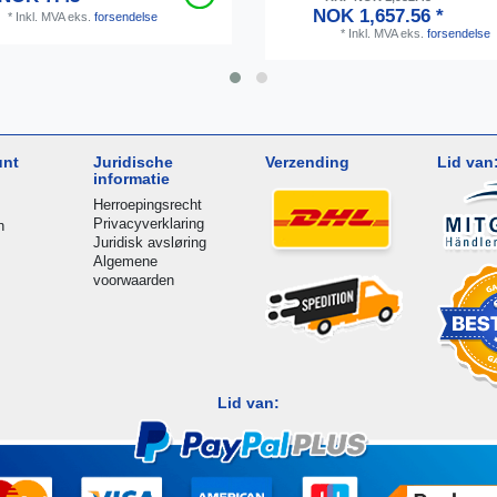
NOK 1,657.56 *
*
Inkl. MVA
eks.
forsendelse
*
Inkl. MVA
eks.
forsendelse
unt
Juridische
Verzending
Lid van
informatie
Herroepingsrecht
Privacyverklaring
n
Juridisk avsløring
Algemene
voorwaarden
Lid van: