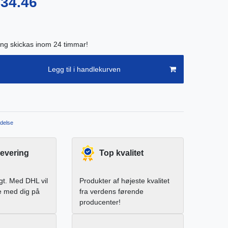
734.46
ing skickas inom 24 timmar!
Legg til i handlekurven
delse
levering
Top kvalitet
igt. Med DHL vil
Produkter af højeste kvalitet
e med dig på
fra verdens førende
producenter!