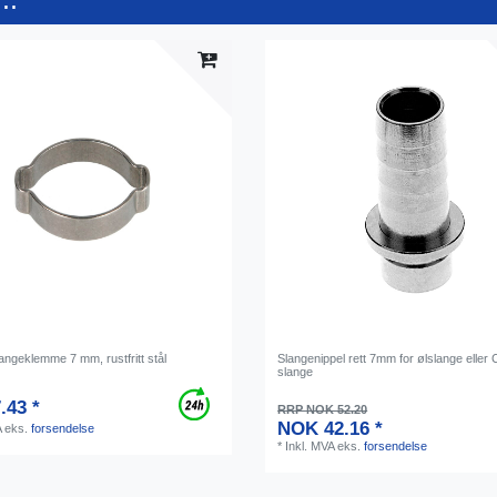
angeklemme 7 mm, rustfritt stål
Slangenippel rett 7mm for ølslange eller
slange
.43 *
RRP NOK 52.20
NOK 42.16 *
A
eks.
forsendelse
*
Inkl. MVA
eks.
forsendelse