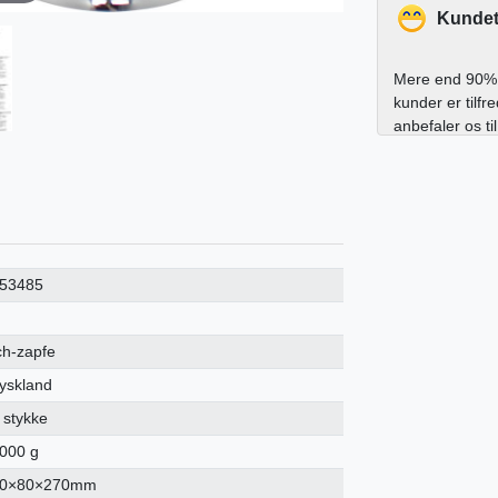
Kundet
Mere end 90% 
kunder er tilfr
anbefaler os ti
53485
ch-zapfe
yskland
 stykke
000 g
0×80×270mm