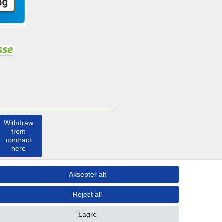
Withdraw
from
contract
here
Ta kontakt
Aksepter alt
med
Reject all
Lagre