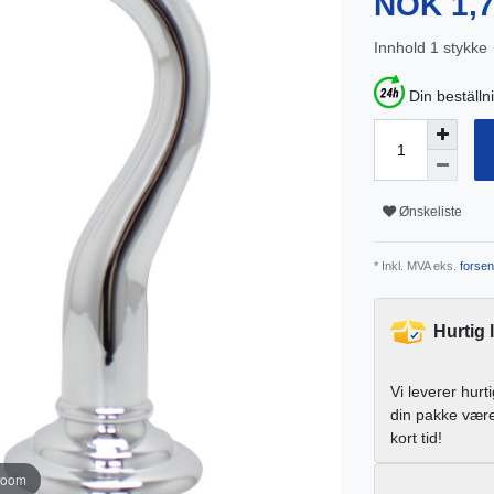
NOK 1,
Innhold
1
stykke
Din beställn
Ønskeliste
* Inkl. MVA eks.
forsen
Hurtig 
Vi leverer hurt
din pakke vær
kort tid!
zoom