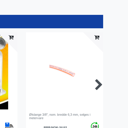
Ølslange 3/8", nom. bredde 6,3 mm, selges i
Slangenip
metervare
slange
RRP NOK 34.53