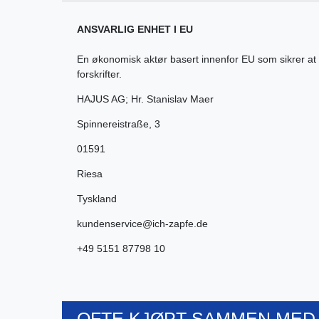
ANSVARLIG ENHET I EU
En økonomisk aktør basert innenfor EU som sikrer at
forskrifter.
HAJUS AG; Hr. Stanislav Maer
Spinnereistraße
,
3
01591
Riesa
Tyskland
kundenservice@ich-zapfe.de
+49 5151 87798 10
OFTE KJØPT SAMMEN MED.