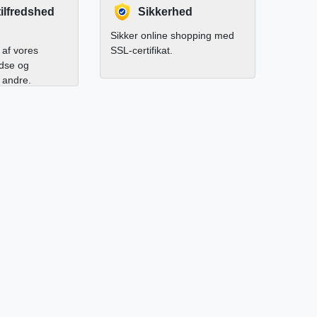
ilfredshed
Sikkerhed
Sikker online shopping med
af vores
SSL-certifikat.
edse og
l andre.