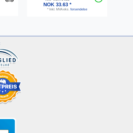
NOK 33.63 *
*
Inkl. MVA
eks.
forsendelse
: