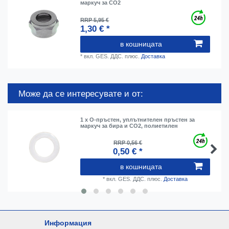
маркуч за CO2
RRP 5,95 €
1,30 € *
в кошницата
*
вкл. GES. ДДС.
плюс.
Доставка
Може да се интересувате и от:
1 x О-пръстен, уплътнителен пръстен за
маркуч за бира и CO2, полиетилен
RRP 0,56 €
0,50 € *
в кошницата
*
вкл. GES. ДДС.
плюс.
Доставка
Информация