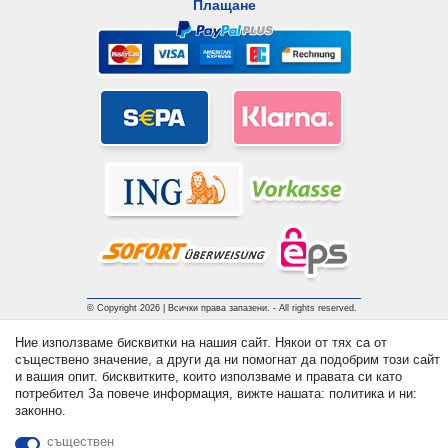
Плащане
© Copyright 2026 | Всички права запазени. - All rights reserved.
Prices incl. VAT. 19% VAT Basic prices see article detail | *
Ние използваме бисквитки на нашия сайт. Някои от тях са от
Applies to deliveries to the UK!
съществено значение, а други да ни помогнат да подобрим този сайт
и вашия опит. бисквитките, които използваме и правата си като
потребител За повече информация, вижте нашата: политика и ни:
контакт
Withdraw from contract here
законно.
съществен