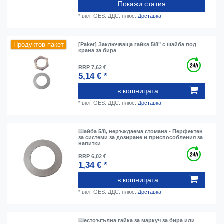
Покажи статия
*
вкл. GES. ДДС.
плюс.
Доставка
Продуктов пакет
[Paket] Заключваща гайка 5/8" с шайба под
крана за бира
RRP 7,62 €
5,14 € *
в кошницата
*
вкл. GES. ДДС.
плюс.
Доставка
Шайба 5/8, неръждаема стомана - Перфектен
за системи за дозиране и приспособления за
напитки
RRP 6,02 €
1,34 € *
в кошницата
*
вкл. GES. ДДС.
плюс.
Доставка
Шестоъгълна гайка за маркуч за бира или