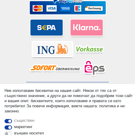
© Copyright 2026 | Всички права запазени. - All rights reserved.
Ние използваме бисквитки на нашия сайт. Някои от тях са от
Prices incl. VAT. 19% VAT Basic prices see article detail | *
съществено значение, а други да ни помогнат да подобрим този сайт
Applies to deliveries to the UK!
и вашия опит. бисквитките, които използваме и правата си като
потребител За повече информация, вижте нашата: политика и ни:
законно.
контакт
Withdraw from contract here
съществен
маркетинг
външен носител