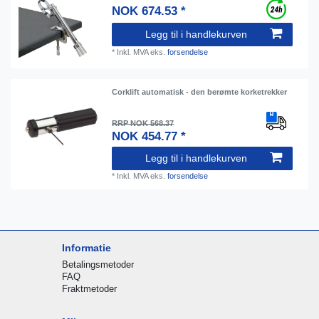
NOK 674.53 *
Legg til i handlekurven
*
Inkl. MVA
eks.
forsendelse
Corklift automatisk - den berømte korketrekker
RRP NOK 568.37
NOK 454.77 *
Legg til i handlekurven
*
Inkl. MVA
eks.
forsendelse
Informatie
Betalingsmetoder
FAQ
Fraktmetoder