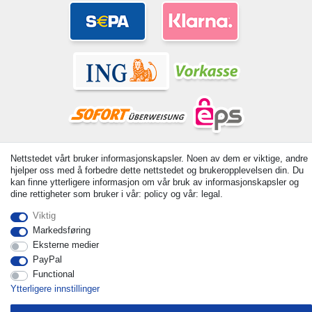
© Copyright 2026 | Alle rettigheter forbeholdt. - All rights reserved.
Nettstedet vårt bruker informasjonskapsler. Noen av dem er viktige, andre
Prices incl. VAT. 19% VAT Basic prices see article detail | *
hjelper oss med å forbedre dette nettstedet og brukeropplevelsen din. Du
Applies to deliveries to the UK!
kan finne ytterligere informasjon om vår bruk av informasjonskapsler og
dine rettigheter som bruker i vår: policy og vår: legal.
Withdraw from contract here
Viktig
Markedsføring
Ta kontakt med
Eksterne medier
PayPal
Functional
Ytterligere innstillinger