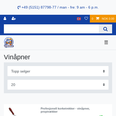
+49 (5151) 87798-77 / man - fre: 9 am - 6 p.m.
0
NOK 0.00
☰
Vinåpner
Profesjonell korketrekker - vinåpner,
proptrækker