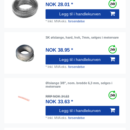
NOK 28.01 *
Legg til i handlekurven
*
Inkl. MVA
eks.
forsendelse
SK ølslange, hard, hvit, 7mm, selges i metervare
NOK 38.95 *
Legg til i handlekurven
*
Inkl. MVA
eks.
forsendelse
Ølslange 3/8", nom. bredde 6,3 mm, selges i
metervare
RRP NOK 34.53
NOK 33.63 *
Legg til i handlekurven
*
Inkl. MVA
eks.
forsendelse