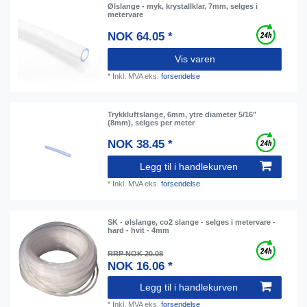
Ølslange - myk, krystallklar, 7mm, selges i
metervare
NOK 64.05 *
Vis varen
*
Inkl. MVA
eks.
forsendelse
Trykkluftslange, 6mm, ytre diameter 5/16"
(8mm), selges per meter
NOK 38.45 *
Legg til i handlekurven
*
Inkl. MVA
eks.
forsendelse
SK - ølslange, co2 slange - selges i metervare -
hard - hvit - 4mm
RRP NOK 20.08
NOK 16.06 *
Legg til i handlekurven
*
Inkl. MVA
eks.
forsendelse