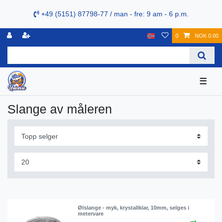
+49 (5151) 87798-77 / man - fre: 9 am - 6 p.m.
0
NOK 0.00
☰
Slange av måleren
Ølslange - myk, krystallklar, 10mm, selges i
metervare