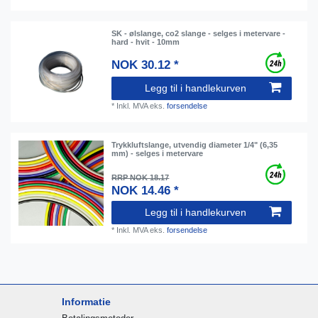
SK - ølslange, co2 slange - selges i metervare -
hard - hvit - 10mm
NOK 30.12 *
Legg til i handlekurven
*
Inkl. MVA
eks.
forsendelse
Trykkluftslange, utvendig diameter 1/4" (6,35
mm) - selges i metervare
RRP NOK 18.17
NOK 14.46 *
Legg til i handlekurven
*
Inkl. MVA
eks.
forsendelse
Informatie