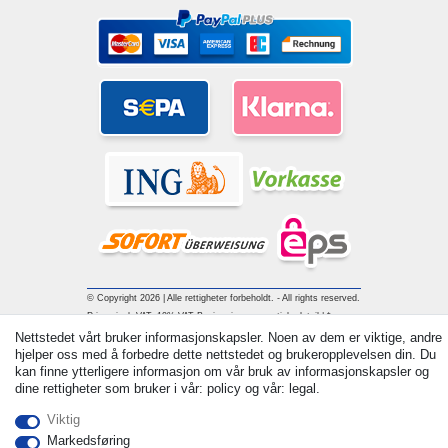
© Copyright 2026 | Alle rettigheter forbeholdt. - All rights reserved.
Prices incl. VAT. 19% VAT Basic prices see article detail | *
Applies to deliveries to the UK!
Nettstedet vårt bruker informasjonskapsler. Noen av dem er viktige, andre
hjelper oss med å forbedre dette nettstedet og brukeropplevelsen din. Du
kan finne ytterligere informasjon om vår bruk av informasjonskapsler og
Withdraw from contract here
dine rettigheter som bruker i vår: policy og vår: legal.
Viktig
Ta kontakt med
Markedsføring