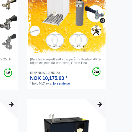
Y 25, 1-
[Bundle] Komplett sett - Tappetårn - Kontakt 40, 2-
linjers ølkjøler, 50 liter / time, Green Line
RRP NOK 10,751.88
NOK 10,175.63 *
*
Inkl. MVA
eks.
forsendelse