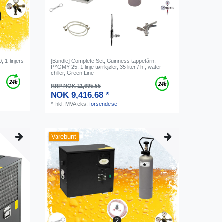
, 1-linjers
[Bundle] Complete Set, Guinness tappetårn,
PYGMY 25, 1 linje tørrkjøler, 35 liter / h , water
chiller, Green Line
RRP NOK 11,695.55
NOK 9,416.68 *
*
Inkl. MVA
eks.
forsendelse
Varebunt