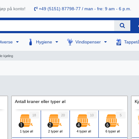
øp på konto!
+49 (5151) 87798-77 / man - fre: 9 am - 6 p.m.
Diverse
Hygiene
Vindispenser
Tappet
e kjøling
Antall kraner eller typer øl
Kj
18
20
10
5
1 type øl
2 typer øl
4 typer øl
6 typer øl