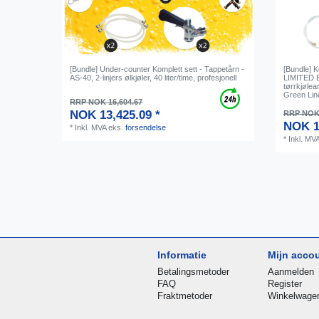
[Bundle] Under-counter Komplett sett - Tappetårn -
[Bundle] 
AS-40, 2-linjers ølkjøler, 40 liter/time, profesjonell
LIMITED 
tørrkjølean
Green Lin
RRP NOK 16,604.67
NOK 13,425.09 *
RRP NOK 
NOK 1
*
Inkl. MVA
eks.
forsendelse
*
Inkl. MV
Informatie
Mijn acco
Betalingsmetoder
Aanmelden
FAQ
Register
Fraktmetoder
Winkelwage