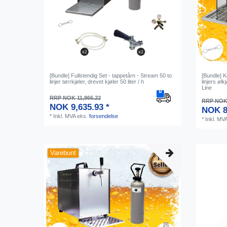
[Bundle] Fullstendig Set - tappetårn - Stream 50 to
[Bundle] 
linjer tørrkjøler, drevet kjøler 50 liter / h
linjers ølk
Line
RRP NOK 11,866.22
RRP NOK 
NOK 9,635.93 *
NOK 8
*
Inkl. MVA
eks.
forsendelse
*
Inkl. MV
Varebunt