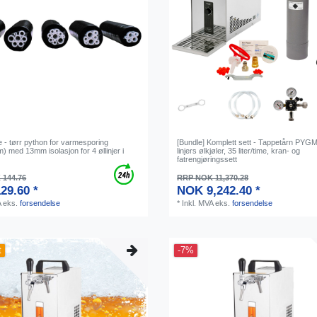
e - tørr python for varmesporing
[Bundle] Komplett sett - Tappetårn PYGM
 med 13mm isolasjon for 4 øllinjer i
linjers ølkjøler, 35 liter/time, kran- og
fatrengjøringssett
144.76
RRP NOK 11,370.28
29.60 *
NOK 9,242.40 *
A
eks.
forsendelse
*
Inkl. MVA
eks.
forsendelse
t
-7%