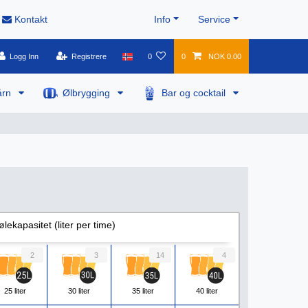
Kontakt
Info
Service
Logg Inn
Registrere
0
0
NOK 0.00
årn
Ølbrygging
Bar og cocktail
ølekapasitet (liter per time)
2
3
14
4
25 liter
30 liter
35 liter
40 liter