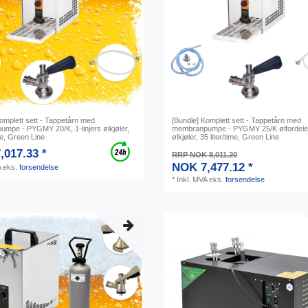
omplett sett - Tappetårn med
[Bundle] Komplett sett - Tappetårn med
mpe - PYGMY 20/K, 1-linjers ølkjøler,
membranpumpe - PYGMY 25/K ølfordeler,
ime, Green Line
ølkjøler, 35 liter/time, Green Line
,017.33 *
RRP NOK 8,011.20
NOK 7,477.12 *
A
eks.
forsendelse
*
Inkl. MVA
eks.
forsendelse