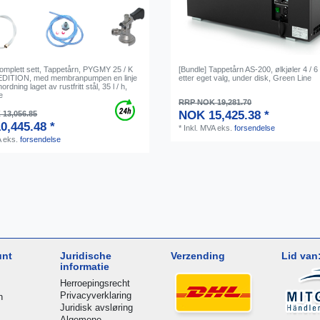
Komplett sett, Tappetårn, PYGMY 25 / K
[Bundle] Tappetårn AS-200, ølkjøler 4 / 6 /
EDITION, med membranpumpen en linje
etter eget valg, under disk, Green Line
ordning laget av rustfritt stål, 35 l / h,
e
RRP NOK 19,281.70
NOK 15,425.38 *
13,056.85
0,445.48 *
*
Inkl. MVA
eks.
forsendelse
A
eks.
forsendelse
unt
Juridische
Verzending
Lid van
informatie
Herroepingsrecht
Privacyverklaring
n
Juridisk avsløring
Algemene