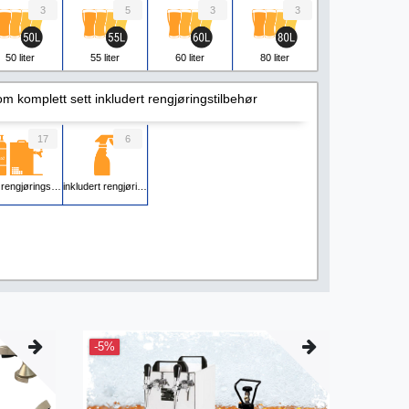
3
5
3
3
50 liter
55 liter
60 liter
80 liter
1
4
2
5
m komplett sett inkludert rengjøringstilbehør
90 liter
110 liter
140 liter
200 liter
17
6
 rengjøringsutstyr
inkludert rengjøringstilbehør
-5%