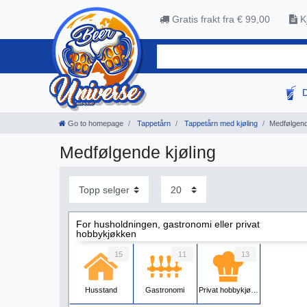
Gratis frakt fra € 99,00
Kj
Go to homepage
Tappetårn
Tappetårn med kjøling
Medfølgend
Medfølgende kjøling
For husholdningen, gastronomi eller privat
hobbykjøkken
15
11
13
Husstand
Gastronomi
Privat hobbykjøkken