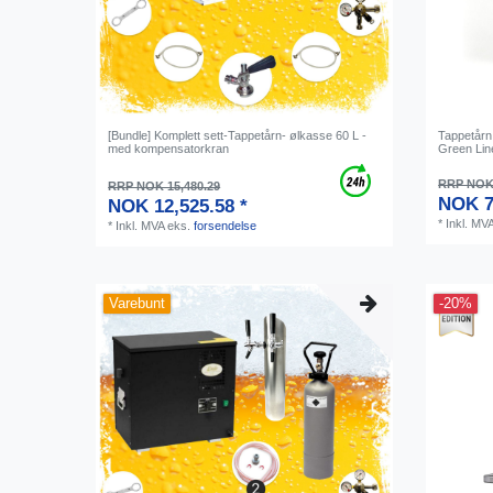
[Bundle] Komplett sett-Tappetårn- ølkasse 60 L -
Tappetårn 
med kompensatorkran
Green Lin
RRP NOK 
RRP NOK 15,480.29
NOK 7
NOK 12,525.58 *
*
Inkl. MV
*
Inkl. MVA
eks.
forsendelse
Varebunt
-20%