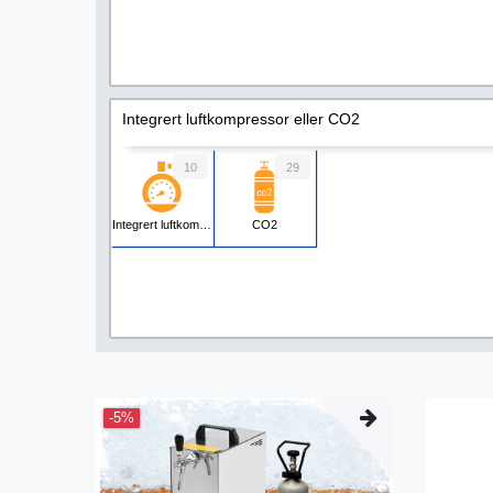
Integrert luftkompressor eller CO2
10
29
Integrert luftkompressor
CO2
-5%