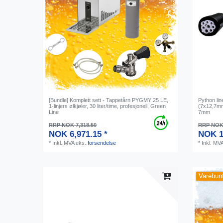
[Bundle] Komplett sett - Tappetårn PYGMY 25 LE,
Python lin
1-linjers ølkjøler, 30 liter/time, profesjonell, Green
(7х12,7mm)
Line
7mm
RRP NOK 7,318.50
RRP NOK 
NOK 6,971.15 *
NOK 1
*
Inkl. MVA
eks.
forsendelse
*
Inkl. MV
Varebun