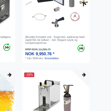
kjøligere,
[Bundle] Komplett sett - Kegerator, kjøleskap fatøl
opptil 50L fat (ølbar) - inkl. Elegant søyle og
kompensatorkran
RRP NOK 12,255.73
NOK 9,950.76 *
*
Inkl. MVA
eks.
forsendelse
-19%