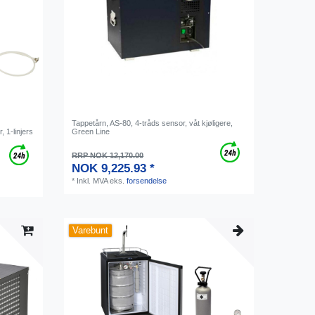
Tappetårn, AS-80, 4-tråds sensor, våt kjøligere,
 1-linjers
Green Line
RRP NOK 12,170.00
NOK 9,225.93 *
*
Inkl. MVA
eks.
forsendelse
Varebunt