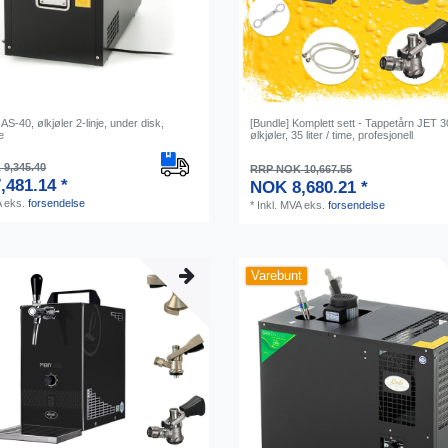
AS-40, ølkjøler 2-linje, under disk,
[Bundle] Komplett sett - Tappetårn JET 30
e
ølkjøler, 35 liter / time, profesjonell
9,345.40
RRP NOK 10,667.55
,481.14 *
NOK 8,680.21 *
A
eks.
forsendelse
*
Inkl. MVA
eks.
forsendelse
Varebunt