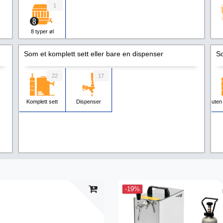
1
8 typer øl
Som et komplett sett eller bare en dispenser
So
22
17
Komplett sett
Dispenser
uten
-19%