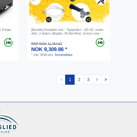
 8 linjer
[Bundle] Komplett sett - Tappetårn - AS-40, under
disk, 2-linjers ølkjøler, 40 liter/time, Green Line
RRP NOK 11,454.61
NOK 9,309.86 *
*
Inkl. MVA
eks.
forsendelse
1
2
3
: