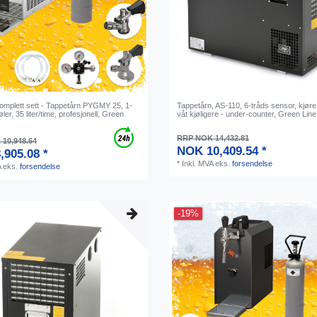
Komplett sett - Tappetårn PYGMY 25, 1-
Tappetårn, AS-110, 6-tråds sensor, kjøre 
jøler, 35 liter/time, profesjonell, Green
våt kjøligere - under-counter, Green Line
RRP NOK 14,432.81
10,948.64
NOK 10,409.54 *
,905.08 *
*
Inkl. MVA
eks.
forsendelse
A
eks.
forsendelse
-19%