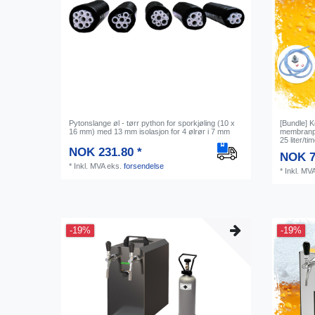
Pytonslange øl - tørr python for sporkjøling (10 x
[Bundle] K
16 mm) med 13 mm isolasjon for 4 ølrør i 7 mm
membranpu
25 liter/t
NOK 231.80 *
NOK 7
*
Inkl. MVA
eks.
forsendelse
*
Inkl. MV
-19%
-19%