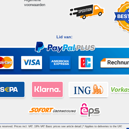
voorwaarden
Lid van:
hts reserved. Prices incl. VAT. 19% VAT Basic prices see article detail | * Applies to deliveries to the UK!