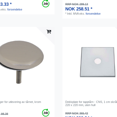
3.33 *
RRP NOK 289.13
NOK 258.51 *
A
eks.
forsendelse
*
Inkl. MVA
eks.
forsendelse
er for utlevering av tårnet, krom
Dekkplate for tapptårn - CNS, 1 cm skrå
220 x 220 mm, uten hull
RRP NOK 365.42
 98.38