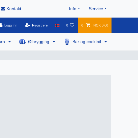
Kontakt
Info
Service
Logg Inn
Registrere
0
0
NOK 0.00
årn
Ølbrygging
Bar og cocktail