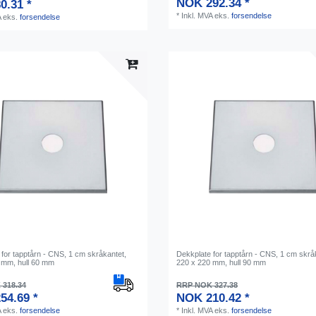
NOK 292.34 *
0.31 *
*
Inkl. MVA
eks.
forsendelse
A
eks.
forsendelse
for tapptårn - CNS, 1 cm skråkantet,
Dekkplate for tapptårn - CNS, 1 cm skrå
 mm, hull 60 mm
220 x 220 mm, hull 90 mm
318.34
RRP NOK 327.38
54.69 *
NOK 210.42 *
A
eks.
forsendelse
*
Inkl. MVA
eks.
forsendelse