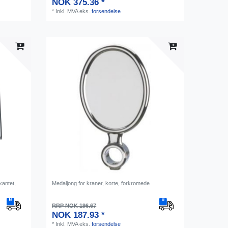
NOK 375.36 *
*
Inkl. MVA
eks.
forsendelse
kantet,
Medaljong for kraner, korte, forkromede
RRP NOK 196.67
NOK 187.93 *
*
Inkl. MVA
eks.
forsendelse