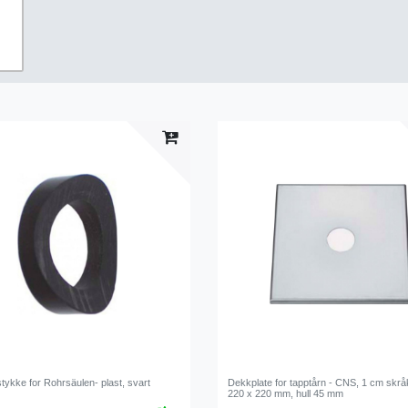
tykke for Rohrsäulen- plast, svart
Dekkplate for tapptårn - CNS, 1 cm skrå
220 x 220 mm, hull 45 mm