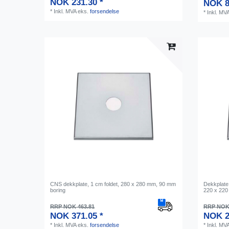
NOK 231.30 *
NOK 8
*
Inkl. MVA
eks.
forsendelse
*
Inkl. MV
CNS dekkplate, 1 cm foldet, 280 x 280 mm, 90 mm
Dekkplate 
boring
220 x 220
RRP NOK 463.81
RRP NOK 
NOK 371.05 *
NOK 2
*
Inkl. MVA
eks.
forsendelse
*
Inkl. MV