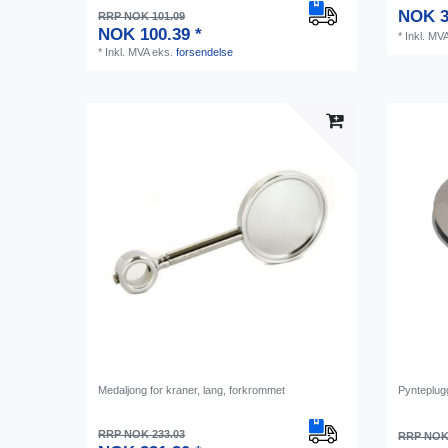
NOK 3
RRP NOK 101.09
NOK 100.39 *
*
Inkl. MV
*
Inkl. MVA
eks.
forsendelse
Medaljong for kraner, lang, forkrommet
Pynteplugg
RRP NOK 233.03
RRP NOK