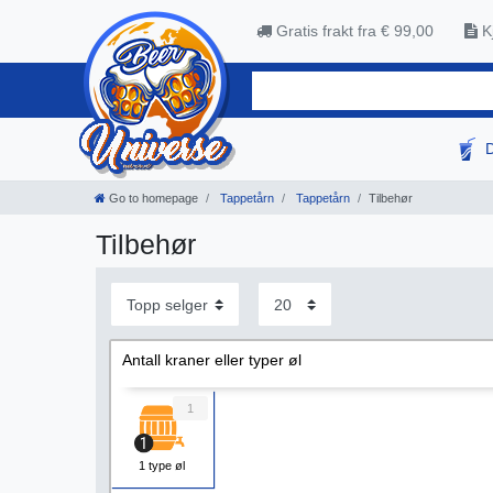
Gratis frakt fra € 99,00
Kj
Go to homepage
Tappetårn
Tappetårn
Tilbehør
Tilbehør
Antall kraner eller typer øl
1
1 type øl