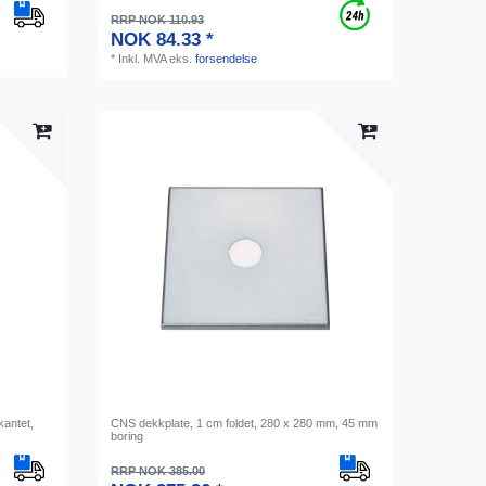
RRP NOK 110.93
NOK 84.33 *
*
Inkl. MVA
eks.
forsendelse
kantet,
CNS dekkplate, 1 cm foldet, 280 x 280 mm, 45 mm
boring
RRP NOK 385.00