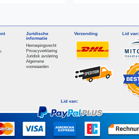
unt
Juridische
Verzending
Lid van
informatie
Herroepingsrecht
Privacyverklaring
n
Juridisk avsløring
Algemene
voorwaarden
Lid van: