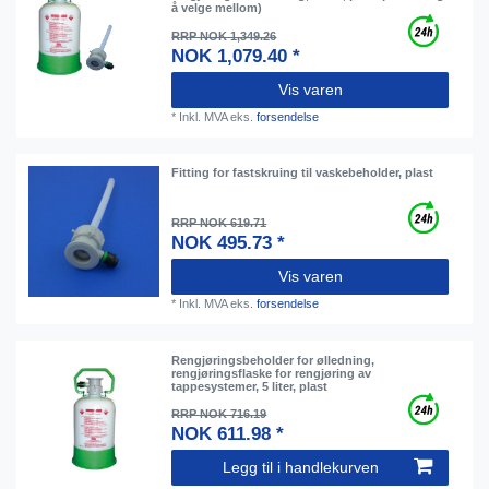
å velge mellom)
RRP NOK 1,349.26
NOK 1,079.40 *
Vis varen
*
Inkl. MVA
eks.
forsendelse
Fitting for fastskruing til vaskebeholder, plast
RRP NOK 619.71
NOK 495.73 *
Vis varen
*
Inkl. MVA
eks.
forsendelse
Rengjøringsbeholder for ølledning,
rengjøringsflaske for rengjøring av
tappesystemer, 5 liter, plast
RRP NOK 716.19
NOK 611.98 *
Legg til i handlekurven