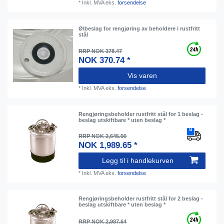
*
Inkl. MVA
eks.
forsendelse
Ølbeslag for rengjøring av beholdere i rustfritt
stål
RRP NOK 378.47
NOK 370.74 *
Vis varen
*
Inkl. MVA
eks.
forsendelse
Rengjøringsbeholder rustfritt stål for 1 beslag -
beslag utskiftbare * uten beslag *
RRP NOK 2,645.00
NOK 1,989.65 *
Legg til i handlekurven
*
Inkl. MVA
eks.
forsendelse
Rengjøringsbeholder rustfritt stål for 2 beslag -
beslag utskiftbare * uten beslag *
RRP NOK 2,987.64