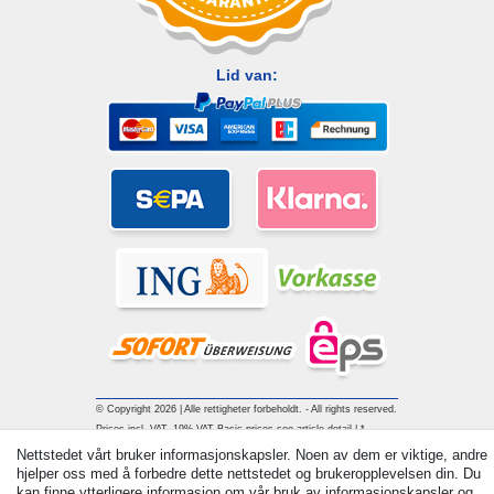
Lid van:
© Copyright 2026 | Alle rettigheter forbeholdt. - All rights reserved.
Prices incl. VAT. 19% VAT Basic prices see article detail | *
Applies to deliveries to the UK!
Nettstedet vårt bruker informasjonskapsler. Noen av dem er viktige, andre
hjelper oss med å forbedre dette nettstedet og brukeropplevelsen din. Du
Withdraw from contract here
kan finne ytterligere informasjon om vår bruk av informasjonskapsler og