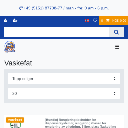
+49 (5151) 87798-77 / man - fre: 9 am - 6 p.m.
0
NOK 0.00
☰
Vaskefat
Varebunt
[Bundle] Rengjøringsbeholder for
dispensersystemer, rengjøringsflaske for
rengjøring av ølledning, 5 liter, plast (fatkobling