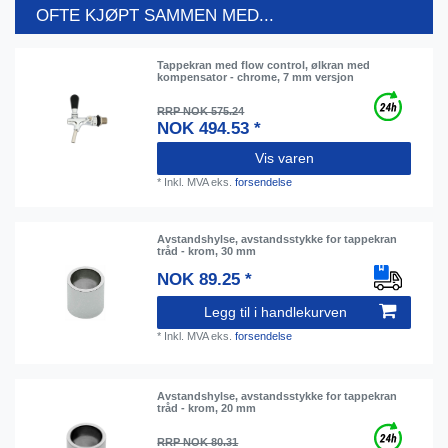
OFTE KJØPT SAMMEN MED...
Tappekran med flow control, ølkran med
kompensator - chrome, 7 mm versjon
RRP NOK 575.24
NOK 494.53 *
Vis varen
*
Inkl. MVA
eks.
forsendelse
Avstandshylse, avstandsstykke for tappekran
tråd - krom, 30 mm
NOK 89.25 *
Legg til i handlekurven
*
Inkl. MVA
eks.
forsendelse
Avstandshylse, avstandsstykke for tappekran
tråd - krom, 20 mm
RRP NOK 80.31