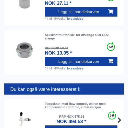
NOK 27.11 *
Legg til i handlekurven
*
Inkl. MVA
eks.
forsendelse
Sekskantmutter 5/8" for ølslange eller CO2-
slange
RRP NOK 59.73
NOK 13.05 *
Legg til i handlekurven
*
Inkl. MVA
eks.
forsendelse
Du kan også være interesseret i:
Tappekran med flow control, ølkran med
kompensator - chrome, 7 mm versjon
RRP NOK 575.24
NOK 494.53 *