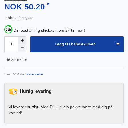
RRP NOK 54.21
*
NOK 50.20
Innhold
1
stykke
Din beställning skickas inom 24 timmar!
Legg til i handlekurven
Ønskeliste
* Inkl. MVA eks.
forsendelse
Hurtig levering
Vi leverer hurtigt. Med DHL vil din pakke være med dig på
kort tid!