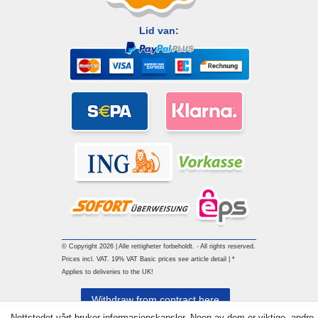
Lid van:
© Copyright 2026 | Alle rettigheter forbeholdt. - All rights reserved.
Prices incl. VAT. 19% VAT Basic prices see article detail | *
Applies to deliveries to the UK!
Withdraw from contract here
Nettstedet vårt bruker informasjonskapsler. Noen av dem er viktige, andre