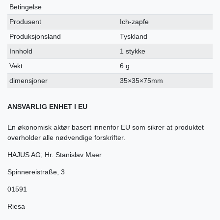
Betingelse
Produsent
Ich-zapfe
Produksjonsland
Tyskland
Innhold
1 stykke
Vekt
6 g
dimensjoner
35×35×75mm
ANSVARLIG ENHET I EU
En økonomisk aktør basert innenfor EU som sikrer at produktet
overholder alle nødvendige forskrifter.
HAJUS AG; Hr. Stanislav Maer
Spinnereistraße
,
3
01591
Riesa