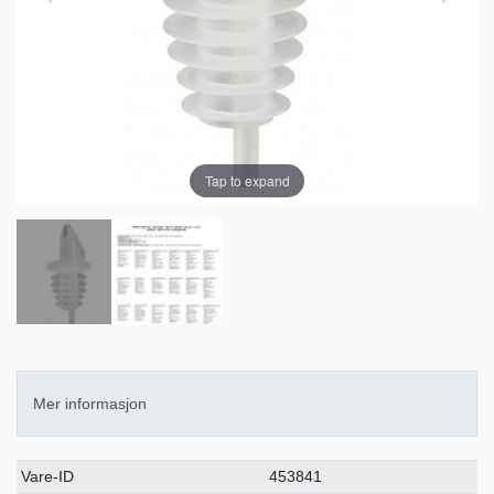
Tap to expand
Mer informasjon
Ceres::Template.singleItemTechnicalDataAttribute
Ceres::Template.singleItemTechnicalDataValue
Vare-ID
453841