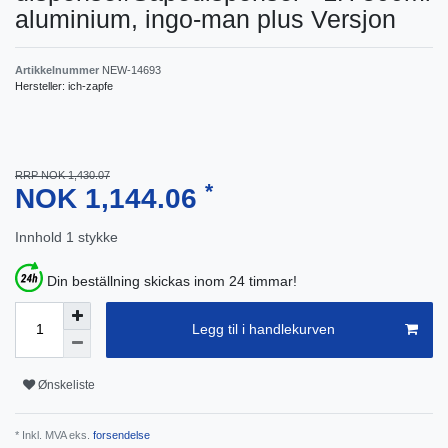
aluminium, ingo-man plus Versjon
Artikkelnummer
NEW-14693
Hersteller:
ich-zapfe
RRP NOK 1,430.07
*
NOK 1,144.06
Innhold
1
stykke
Din beställning skickas inom 24 timmar!
Legg til i handlekurven
Ønskeliste
* Inkl. MVA eks.
forsendelse