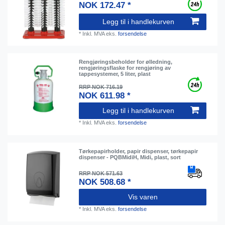
NOK 172.47 *
Legg til i handlekurven
*
Inkl. MVA
eks.
forsendelse
Rengjøringsbeholder for ølledning,
rengjøringsflaske for rengjøring av
tappesystemer, 5 liter, plast
RRP NOK 716.19
NOK 611.98 *
Legg til i handlekurven
*
Inkl. MVA
eks.
forsendelse
Tørkepapirholder, papir dispenser, tørkepapir
dispenser - PQBMidiH, Midi, plast, sort
RRP NOK 571.63
NOK 508.68 *
Vis varen
*
Inkl. MVA
eks.
forsendelse