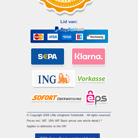
Lid van:
© Copyright 2026 | Alle rettigheter forbeholdt. - All rights reserved.
Prices incl. VAT. 19% VAT Basic prices see article detail | *
Applies to deliveries to the UK!