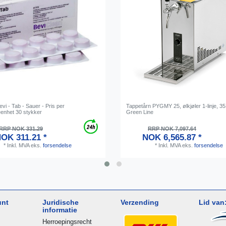
evi - Tab - Sauer - Pris per
Tappetårn PYGMY 25, ølkjøler 1-linje, 35 l
eenhet 30 stykker
Green Line
RRP NOK 331.29
RRP NOK 7,097.64
OK 311.21 *
NOK 6,565.87 *
*
Inkl. MVA
eks.
forsendelse
*
Inkl. MVA
eks.
forsendelse
unt
Juridische
Verzending
Lid van
informatie
Herroepingsrecht