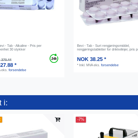
vi - Tab - Alkaline - Pris per
Bevi - Tab - Surt rengjøringsmiddel,
eenhet 30 stykker
rengjøringstabletter for drikkelinjer, pris 
NOK 38.25 *
370.44
27.88 *
*
Inkl. MVA
eks.
forsendelse
A
eks.
forsendelse
 i:
t
-7%