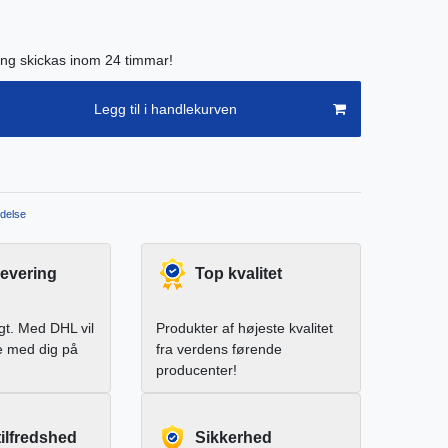
ing skickas inom 24 timmar!
Legg til i handlekurven
delse
levering
Top kvalitet
igt. Med DHL vil
Produkter af højeste kvalitet
e med dig på
fra verdens førende
producenter!
ilfredshed
Sikkerhed