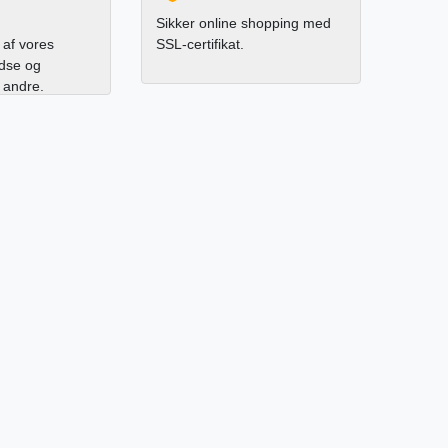
Sikker online shopping med
af vores
SSL-certifikat.
edse og
l andre.