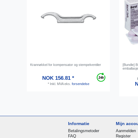
Krannøkkel for kompensator og stempelventiler
[Bundle] B
emballasj
NOK 156.81 *
N
*
Inkl. MVA
eks.
forsendelse
Informatie
Mijn acco
Betalingsmetoder
Aanmelden
FAQ
Register