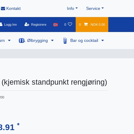
Kontakt
Info
Service
Logg Inn
Registrere
0
0
NOK 0.00
årn
Ølbrygging
Bar og cocktail
 (kjemisk standpunkt rengjøring)
200
*
8.91