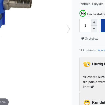
Innhold
1
stykke
Din beställn
Ønskeliste
* Inkl. MVA eks.
forsen
Hurtig 
Vi leverer hurt
din pakke vær
kort tid!
zoom
Kundet