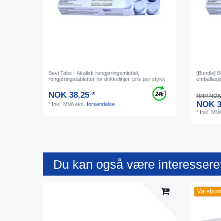
Bevi Tabs - Akalisk rengjøringsmiddel,
[Bundle] Be
rengjøringstabletter for drikkelinjer, pris per stykk
emballasj
NOK 38.25 *
RRP NOK 
NOK 3
*
Inkl. MVA
eks.
forsendelse
*
Inkl. MV
Du kan også være interesseret
Varebun