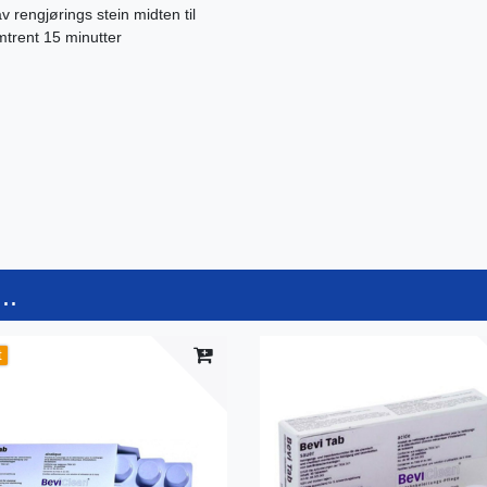
v rengjørings stein midten til
omtrent 15 minutter
..
t