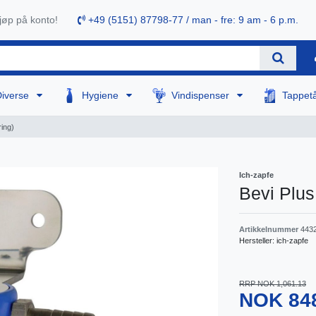
øp på konto!
+49 (5151) 87798-77 / man - fre: 9 am - 6 p.m.
Diverse
Hygiene
Vindispenser
Tappet
ring)
Ich-zapfe
Bevi Plus
Artikkelnummer
443
Hersteller:
ich-zapfe
RRP NOK 1,061.13
NOK 84