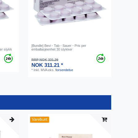
[Bundle] Bevi - Tab - Sauer - Pris per
per stykk
emballasjeenhet 30 stykker
RRP NOK 331.29
NOK 311.21 *
*
Inkl. MVA
eks.
forsendelse
Varebunt