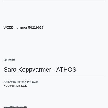
WEEE-nummer
58229827
Ich-zapfe
Saro Koppvarmer - ATHOS
Artikkelnummer
NEW-11286
Hersteller:
ich-zapfe
RRP NOK 3,385.18