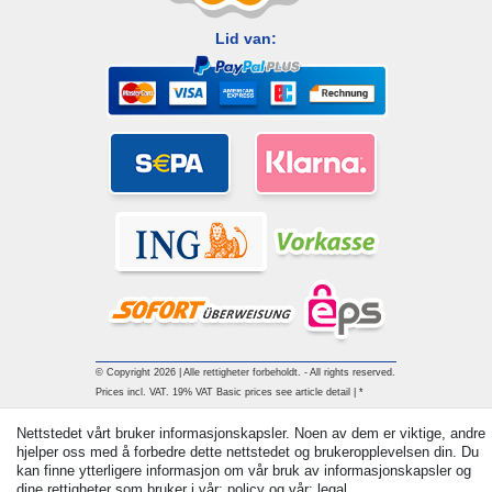
Lid van:
© Copyright 2026 | Alle rettigheter forbeholdt. - All rights reserved.
Prices incl. VAT. 19% VAT Basic prices see article detail | *
Applies to deliveries to the UK!
Nettstedet vårt bruker informasjonskapsler. Noen av dem er viktige, andre
hjelper oss med å forbedre dette nettstedet og brukeropplevelsen din. Du
Withdraw from contract here
kan finne ytterligere informasjon om vår bruk av informasjonskapsler og
dine rettigheter som bruker i vår: policy og vår: legal.