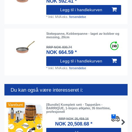
NOK 592.41 *
Legg til i handlekurven
*
Inkl. MVA
eks.
forsendelse
Stekepanne, Kobberpanne - laget av kobber og
messing, 20cm
RRP NOK 830.74
NOK 664.59 *
Legg til i handlekurven
*
Inkl. MVA
eks.
forsendelse
Du kan også være interesseret i:
Varebunt
[Bundle] Komplett sett - Tappetårn -
BARRIQUE, 1-linjers ølkjøler, 35 liter/time,
profesjonell
RRP NOK 25,459.16
NOK 20,508.68 *