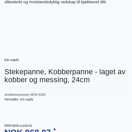
slitesterkt og motstandsdyktig redskap til kjøkkenet ditt.
Ich-zapfe
Stekepanne, Kobberpanne - laget av
kobber og messing, 24cm
Artikkelnummer
NEW-8265
Hersteller:
ich-zapfe
RRP NOK 1,210.11
*