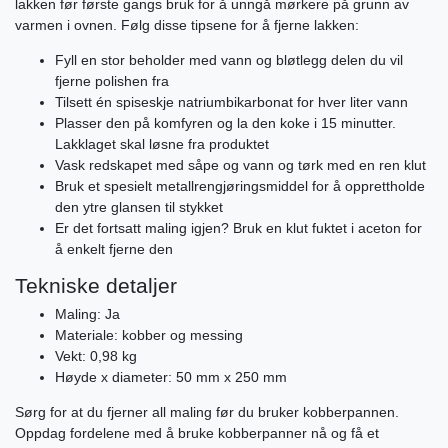
lakken før første gangs bruk for å unngå mørkere på grunn av
varmen i ovnen. Følg disse tipsene for å fjerne lakken:
Fyll en stor beholder med vann og bløtlegg delen du vil
fjerne polishen fra
Tilsett én spiseskje natriumbikarbonat for hver liter vann
Plasser den på komfyren og la den koke i 15 minutter.
Lakklaget skal løsne fra produktet
Vask redskapet med såpe og vann og tørk med en ren klut
Bruk et spesielt metallrengjøringsmiddel for å opprettholde
den ytre glansen til stykket
Er det fortsatt maling igjen? Bruk en klut fuktet i aceton for
å enkelt fjerne den
Tekniske detaljer
Maling: Ja
Materiale: kobber og messing
Vekt: 0,98 kg
Høyde x diameter: 50 mm x 250 mm
Sørg for at du fjerner all maling før du bruker kobberpannen.
Oppdag fordelene med å bruke kobberpanner nå og få et