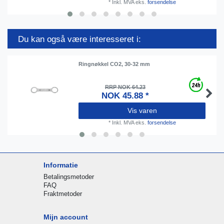
*
Inkl. MVA
eks.
forsendelse
Du kan også være interesseret i:
Ringnøkkel CO2, 30-32 mm
RRP NOK 64.23
NOK 45.88 *
Vis varen
*
Inkl. MVA
eks.
forsendelse
Informatie
Betalingsmetoder
FAQ
Fraktmetoder
Mijn account