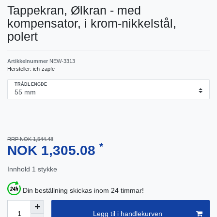
Tappekran, Ølkran - med
kompensator, i krom-nikkelstål,
polert
Artikkelnummer
NEW-3313
Hersteller:
ich-zapfe
TRÅDLENGDE
RRP NOK 1,544.48
*
NOK 1,305.08
Innhold
1
stykke
Din beställning skickas inom 24 timmar!
Legg til i handlekurven