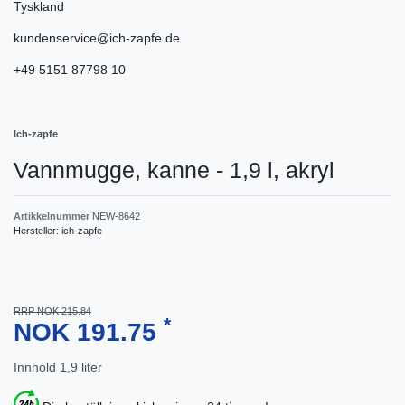
Tyskland
kundenservice@ich-zapfe.de
+49 5151 87798 10
Ich-zapfe
Vannmugge, kanne - 1,9 l, akryl
Artikkelnummer
NEW-8642
Hersteller:
ich-zapfe
RRP NOK 215.84
*
NOK 191.75
Innhold
1,9
liter