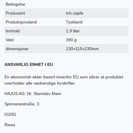
Betingelse
Produsent
Ich-zapfe
Produksjonsland
Tyskland
Innhold
1.9 liter
Vekt
390 g
dimensjoner
130×115×230mm
ANSVARLIG ENHET I EU
En økonomisk aktør basert innenfor EU som sikrer at produktet
overholder alle nødvendige forskrifter.
HAJUS AG; Hr. Stanislav Maer
Spinnereistraße
,
3
01591
Riesa