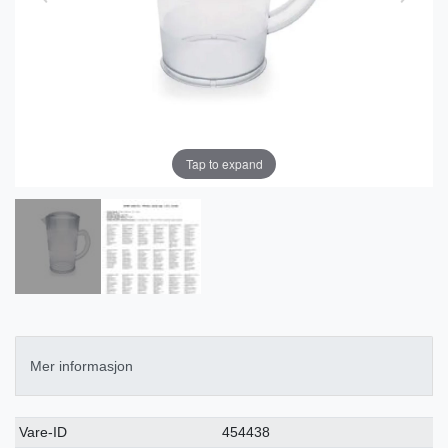
Tap to expand
Mer informasjon
Ceres::Template.singleItemTechnicalDataAttribute
Ceres::Template.singleItemTechnicalDataValue
Vare-ID
454438