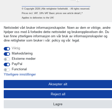
© Copyright 2026 | Alle rettigheter forbeholdt. - All rights reserved.
Prices incl. VAT. 19% VAT Basic prices see article detail | *
Applies to deliveries to the UK!
Withdraw from contract here
Nettstedet vårt bruker informasjonskapsler. Noen av dem er viktige, andre
hjelper oss med å forbedre dette nettstedet og brukeropplevelsen din. Du
kan finne ytterligere informasjon om vår bruk av informasjonskapsler og
Ta kontakt med
dine rettigheter som bruker i vår: policy og vår: legal.
Viktig
Markedsføring
Eksterne medier
PayPal
Functional
Ytterligere innstillinger
Aksepter alt
Reject all
Lagre