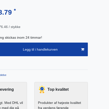
*
8.79
6.46 / stykke
ing skickas inom 24 timmar!
Legg til i handlekurven
delse
levering
Top kvalitet
igt. Med DHL vil
Produkter af højeste kvalitet
e med dig på
fra verdens førende