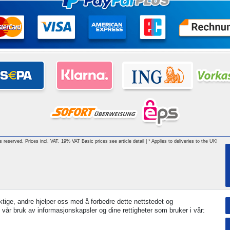
hts reserved. Prices incl. VAT. 19% VAT Basic prices see article detail | * Applies to deliveries to the UK!
tige, andre hjelper oss med å forbedre dette nettstedet og
 vår bruk av informasjonskapsler og dine rettigheter som bruker i vår: