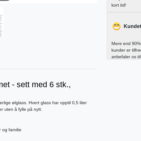
kort tid!
Kundet
Mere end 90% 
kunder er tilfr
anbefaler os ti
met - sett med 6 stk.,
rlige ølglass. Hvert glass har opptil 0,5 liter
er uten å fylle på nytt.
r og familie