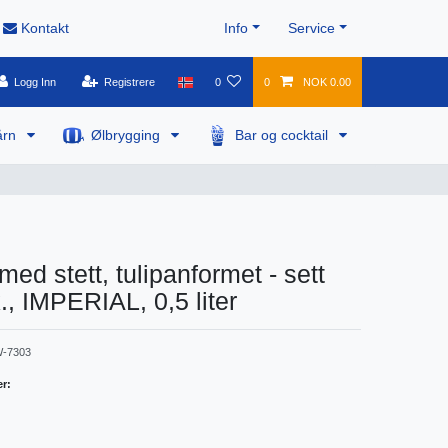
Kontakt
Info
Service
Logg Inn
Registrere
0
0
NOK 0.00
årn
Ølbrygging
Bar og cocktail
med stett, tulipanformet - sett
., IMPERIAL, 0,5 liter
-7303
er: