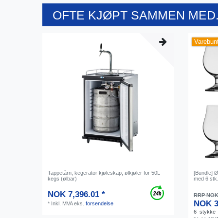
OFTE KJØPT SAMMEN MED.
Varebun
Tappetårn, kegerator kjøleskap, ølkjøler for 50L
[Bundle] Ø
kegs (ølbar)
med 6 stk.
NOK 7,396.01 *
RRP NOK 
NOK 3
*
Inkl. MVA
eks.
forsendelse
6
stykke