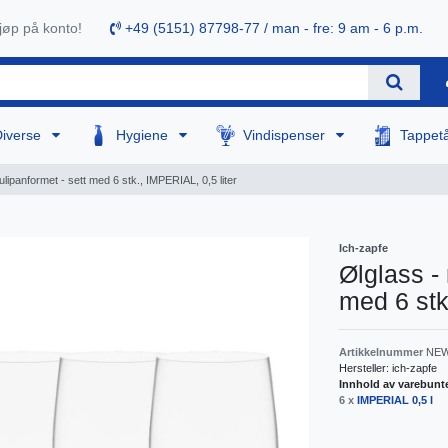
øp på konto!
+49 (5151) 87798-77 / man - fre: 9 am - 6 p.m.
Diverse
Hygiene
Vindispenser
Tappet
tulipanformet - sett med 6 stk., IMPERIAL, 0,5 liter
Ich-zapfe
Ølglass - 
med 6 stk
Artikkelnummer
NEW
Hersteller:
ich-zapfe
Innhold av varebunt
6 x
IMPERIAL 0,5 l