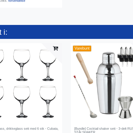
A
eks.
forsendelse
 i:
Varebunt
ass, drikkeglass sett med 6 stk - Cubata,
[Bundle] Cocktail shaker sett - 3-delt 
STÅLSHAKER