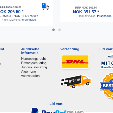
RRP NOK 258.21
RRP NOK 369.94
OK 206.50 *
NOK 351.57 *
6
stykke
| NOK 34.42 / stykke
*
Inkl. MVA
eks.
forsendelse
*
Inkl. MVA
eks.
forsendelse
unt
Juridische
Verzending
Lid van
informatie
Herroepingsrecht
Privacyverklaring
n
Juridisk avsløring
Algemene
voorwaarden
Lid van: