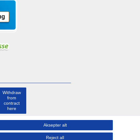
Withdraw
from
contract
here
Ta kontakt
Aksepter alt
med
Reject all