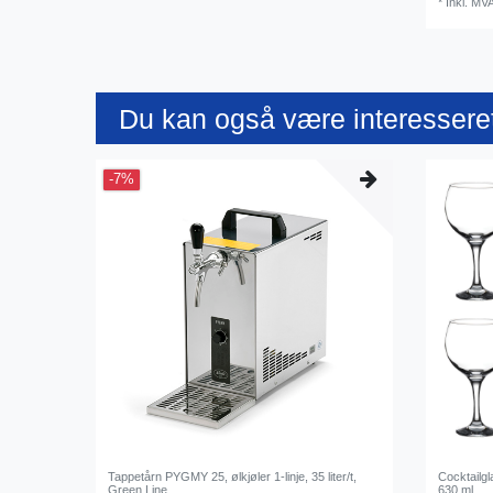
*
Inkl. MV
Du kan også være interesseret
-7%
Tappetårn PYGMY 25, ølkjøler 1-linje, 35 liter/t,
Cocktailgl
Green Line
630 ml