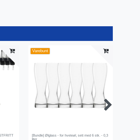
Varebunt
RUSTFRITT
[Bundle] Ølglass - for hveteøl, sett med 6 stk. - 0,3
Vannvarm
liter