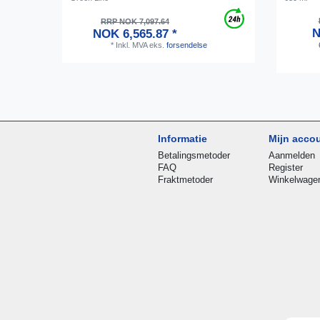
RRP NOK 7,097.64
N
NOK 6,565.87 *
*
Inkl. MVA
eks.
forsendelse
Informatie
Mijn acco
Betalingsmetoder
Aanmelden
FAQ
Register
Fraktmetoder
Winkelwage