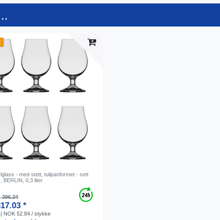
..
t
lglass - med stett, tulipanformet - sett
, BERLIN, 0,3 liter
396.34
17.03 *
| NOK 52.84 / stykke