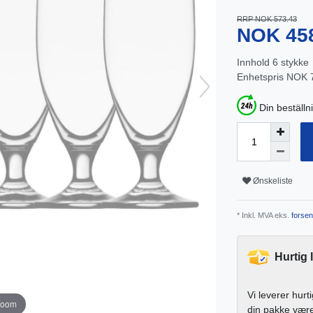
RRP NOK 573.43
NOK 45
Innhold
6
stykke
Enhetspris
NOK 7
Din beställn
Ønskeliste
* Inkl. MVA eks.
forsen
Hurtig 
Vi leverer hurt
zoom
din pakke vær