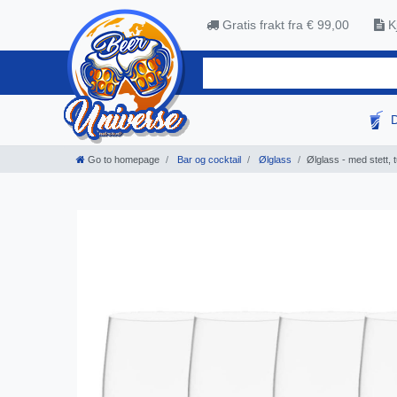
Gratis frakt fra € 99,00
Kj
Go to homepage
Bar og cocktail
Ølglass
Ølglass - med stett, 