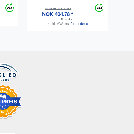
RRP NOK 505.97
NOK 404.78 *
6
stykke
*
Inkl. MVA
eks.
forsendelse
: