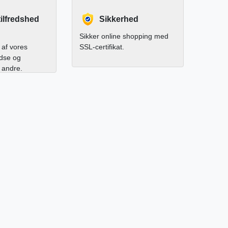
ilfredshed
Sikkerhed
Sikker online shopping med
af vores
SSL-certifikat.
edse og
l andre.