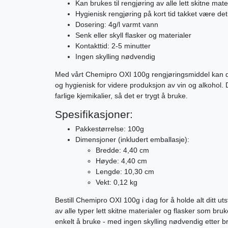
Kan brukes til rengjøring av alle lett skitne mate
Hygienisk rengjøring på kort tid takket være de
Dosering: 4g/l varmt vann
Senk eller skyll flasker og materialer
Kontakttid: 2-5 minutter
Ingen skylling nødvendig
Med vårt Chemipro OXI 100g rengjøringsmiddel kan du a
og hygienisk for videre produksjon av vin og alkohol.
farlige kjemikalier, så det er trygt å bruke.
Spesifikasjoner:
Pakkestørrelse: 100g
Dimensjoner (inkludert emballasje):
Bredde: 4,40 cm
Høyde: 4,40 cm
Lengde: 10,30 cm
Vekt: 0,12 kg
Bestill Chemipro OXI 100g i dag for å holde alt ditt uts
av alle typer lett skitne materialer og flasker som bru
enkelt å bruke - med ingen skylling nødvendig etter b