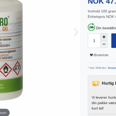
NOK 47
Innhold
100
gra
Enhetspris
NOK 4
Din beställn
Ønskeliste
* Inkl. MVA eks.
forsen
Hurtig 
Vi leverer hurt
din pakke vær
kort tid!
zoom