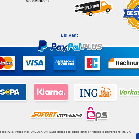
voorwaarden
Lid van:
hts reserved. Prices incl. VAT. 19% VAT Basic prices see article detail | * Applies to deliveries to the UK!