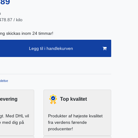
.89
m
78.87 / kilo
ing skickas inom 24 timmar!
Legg til i handlekurven
delse
levering
Top kvalitet
igt. Med DHL vil
Produkter af højeste kvalitet
e med dig på
fra verdens førende
producenter!