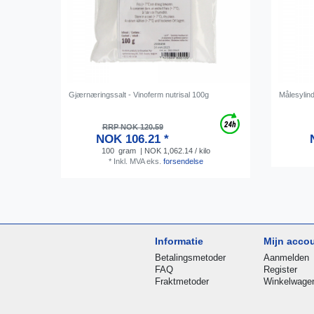
Gjærnæringssalt - Vinoferm nutrisal 100g
Målesylind
RRP NOK 120.59
NOK 106.21 *
100
gram
| NOK 1,062.14 / kilo
*
Inkl. MVA
eks.
forsendelse
Informatie
Mijn acco
Betalingsmetoder
Aanmelden
FAQ
Register
Fraktmetoder
Winkelwage