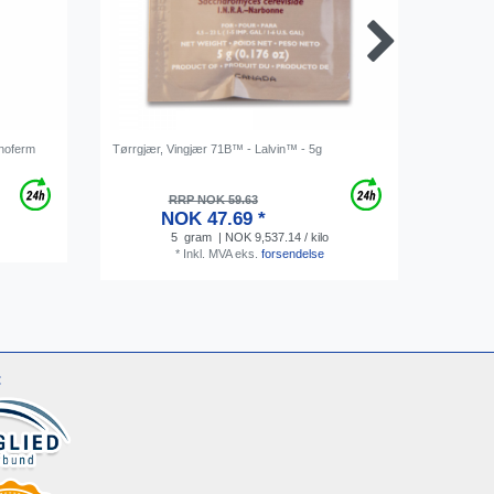
inoferm
Tørrgjær, Vingjær 71B™ - Lalvin™ - 5g
Vinometer
RRP NOK 59.63
NOK 47.69 *
5
gram
| NOK 9,537.14 / kilo
*
Inkl. MVA
eks.
forsendelse
: