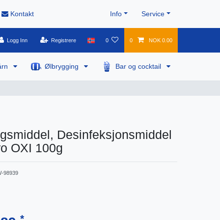
Kontakt
Info
Service
Logg Inn
Registrere
0
0
NOK 0.00
årn
Ølbrygging
Bar og cocktail
gsmiddel, Desinfeksjonsmiddel
ro OXI 100g
-98939
*