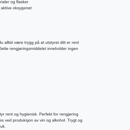
rialer og flasker
t aktive oksygenet
lltid være trygg på at utstyret ditt er rent
 Dette rengjøringsmiddelet inneholder ingen
tyr rent og hygienisk. Perfekt for rengjøring
kes ved produksjon av vin og alkohol. Trygt og
ruk.