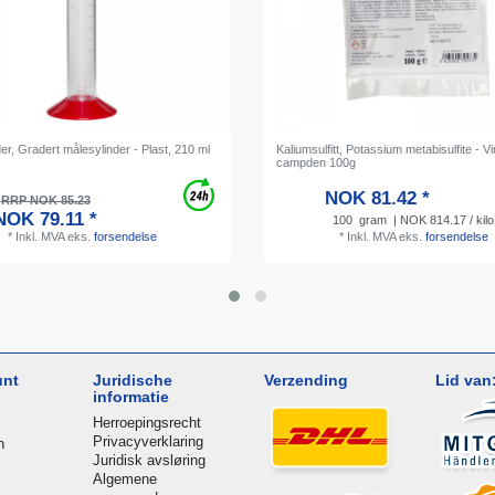
er, Gradert målesylinder - Plast, 210 ml
Kaliumsulfitt, Potassium metabisulfite - V
campden 100g
NOK 81.42 *
RRP NOK 85.23
NOK 79.11 *
100
gram
| NOK 814.17 / kilo
*
Inkl. MVA
eks.
forsendelse
*
Inkl. MVA
eks.
forsendelse
unt
Juridische
Verzending
Lid van
informatie
Herroepingsrecht
Privacyverklaring
n
Juridisk avsløring
Algemene