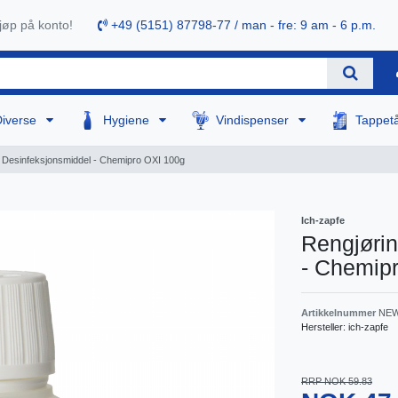
øp på konto!
+49 (5151) 87798-77 / man - fre: 9 am - 6 p.m.
Diverse
Hygiene
Vindispenser
Tappet
 Desinfeksjonsmiddel - Chemipro OXI 100g
Ich-zapfe
Rengjørin
- Chemip
Artikkelnummer
NEW
Hersteller:
ich-zapfe
RRP NOK 59.83