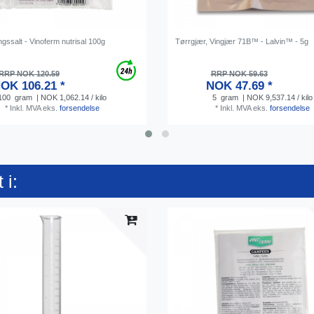
gssalt - Vinoferm nutrisal 100g
Tørrgjær, Vingjær 71B™ - Lalvin™ - 5g
RRP NOK 120.59
RRP NOK 59.63
OK 106.21 *
NOK 47.69 *
100
gram
| NOK 1,062.14 / kilo
5
gram
| NOK 9,537.14 / kilo
*
Inkl. MVA
eks.
forsendelse
*
Inkl. MVA
eks.
forsendelse
 i: