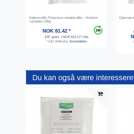
Kaliumsulfitt, Potassium metabisulfite - Vinoferm
Gjærnærin
campden 100g
NOK 81.42 *
N
100
gram
| NOK 814.17 / kilo
*
Inkl. MVA
eks.
forsendelse
Du kan også være interesseret