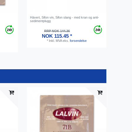
Hävert, Sifon vin, Sifon slang - med kran og anti-
Målesylin
sedimentplugg
RRP NOK 144.36
NOK 115.45 *
*
Inkl. MVA
eks.
forsendelse