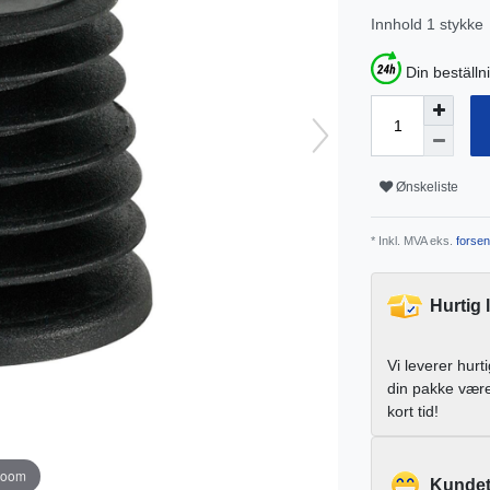
Innhold
1
stykke
Din beställn
Ønskeliste
* Inkl. MVA eks.
forsen
Hurtig 
Vi leverer hurt
din pakke vær
kort tid!
zoom
Kundet