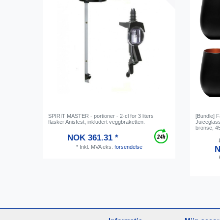
SPIRIT MASTER - portioner - 2-cl for 3 liters
[Bundle] 
flasker Anisfest, inkludert veggbraketten.
Juiceglass
bronse, 4
NOK 361.31 *
*
Inkl. MVA
eks.
forsendelse
N