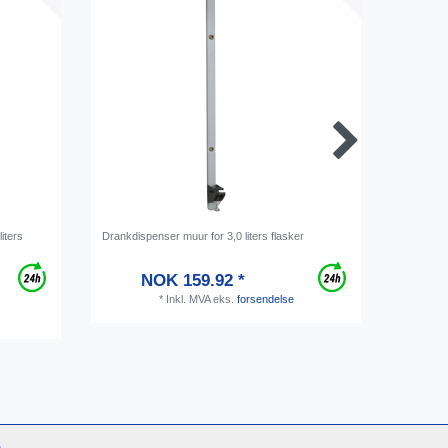
iters
Drankdispenser muur for 3,0 liters flasker
Spirit opt
Master, 
NOK 159.92 *
*
Inkl. MVA
eks.
forsendelse