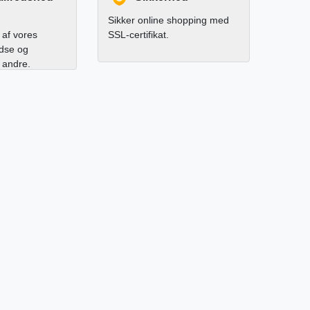
Sikker online shopping med
af vores
SSL-certifikat.
edse og
l andre.