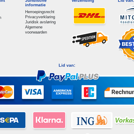
unt
Juridische
Verzending
Lid van
informatie
Herroepingsrecht
Privacyverklaring
n
Juridisk avsløring
Algemene
voorwaarden
Lid van: