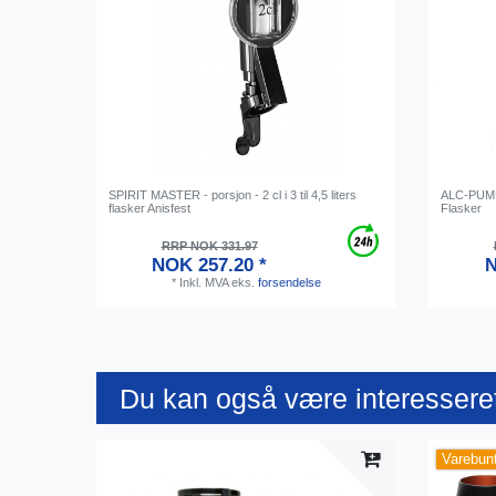
SPIRIT MASTER - porsjon - 2 cl i 3 til 4,5 liters
ALC-PUMP 
flasker Anisfest
Flasker
RRP NOK 331.97
NOK 257.20 *
N
*
Inkl. MVA
eks.
forsendelse
Du kan også være interesseret
Varebun