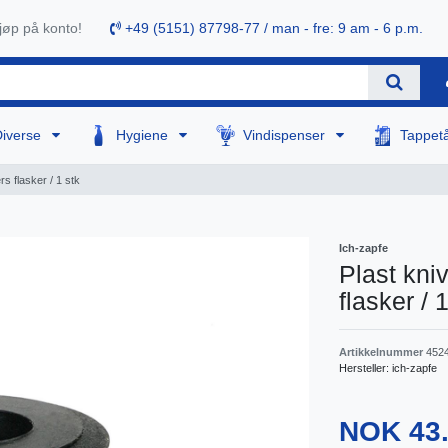
øp på konto!
+49 (5151) 87798-77 / man - fre: 9 am - 6 p.m.
Diverse
Hygiene
Vindispenser
Tappet
ers flasker / 1 stk
Ich-zapfe
Plast knive
flasker / 
Artikkelnummer
452
Hersteller:
ich-zapfe
NOK 43