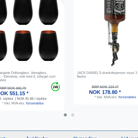
Fargede Drikkeglass, Vannglass,
JACK DANIEL'S drankdispenser muur 3 l
 - Elements, sett med 6, tofarget sort-
flaske
56ml
RRP NOK 223.47
RRP NOK 692.70
NOK 178.80 *
OK 551.15 *
*
Inkl. MVA
eks.
forsendelse
6
stykke
| NOK 91.86 / stykke
*
Inkl. MVA
eks.
forsendelse