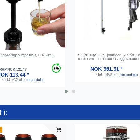
doseringspumpe for 3,0 - 4,5 liter.
SPIRIT MASTER - portioner - 2-cl for 3 li
flasker Anisfest, inkludert veggbraketten.
NOK 361.31 *
RRP NOK 121.47
OK 113.44 *
*
Inkl. MVA
eks.
forsendelse
*
Inkl. MVA
eks.
forsendelse
 i:
t