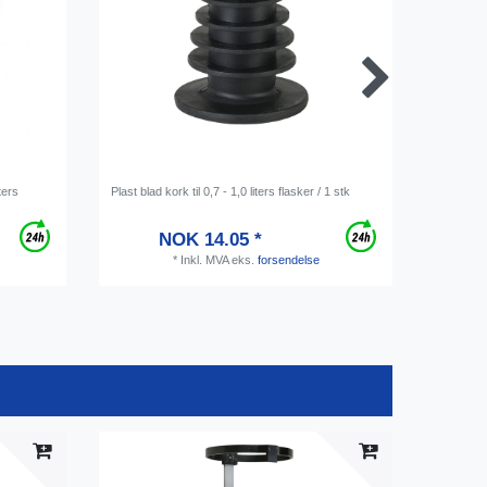
ters
Plast blad kork til 0,7 - 1,0 liters flasker / 1 stk
JACK DAN
flaske
NOK 14.05 *
*
Inkl. MVA
eks.
forsendelse