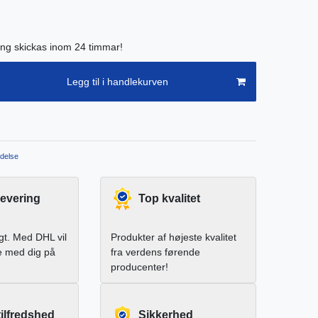
ing skickas inom 24 timmar!
Legg til i handlekurven
delse
levering
Top kvalitet
igt. Med DHL vil
Produkter af højeste kvalitet
e med dig på
fra verdens førende
producenter!
ilfredshed
Sikkerhed