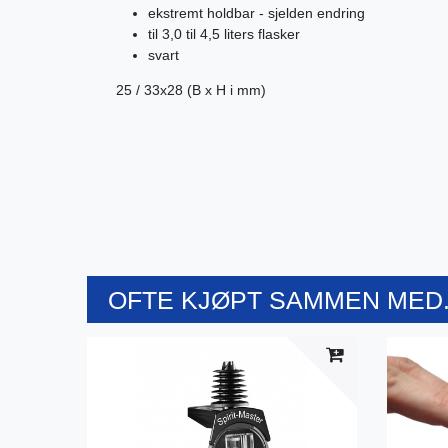
ekstremt holdbar - sjelden endring
til 3,0 til 4,5 liters flasker
svart
25 / 33x28 (B x H i mm)
OFTE KJØPT SAMMEN MED.