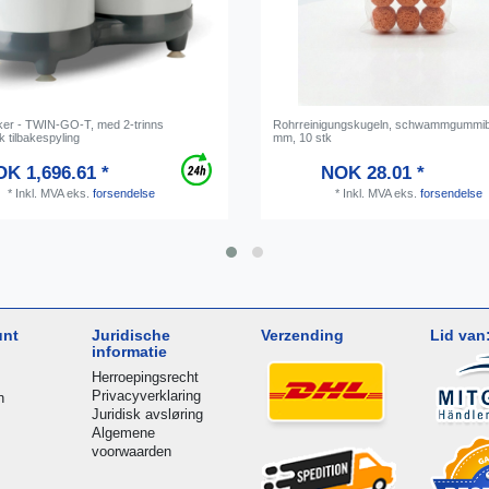
er - TWIN-GO-T, med 2-trinns
Rohrreinigungskugeln, schwammgummibal
k tilbakespyling
mm, 10 stk
K 1,696.61 *
NOK 28.01 *
*
Inkl. MVA
eks.
forsendelse
*
Inkl. MVA
eks.
forsendelse
unt
Juridische
Verzending
Lid van
informatie
Herroepingsrecht
Privacyverklaring
n
Juridisk avsløring
Algemene
voorwaarden