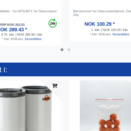
bletter - fra SPÜLBOY, for Glassvasker
Børsterenser for Glassvaskebørste, Gl
1kg
NOK 100.29 *
RRP NOK 361.81
OK 289.43 *
1
kilo
| NOK 100.29 / kilo
*
Inkl. MVA
eks.
forsendelse
0.75
kilo
| NOK 385.90 / kilo
*
Inkl. MVA
eks.
forsendelse
 i: