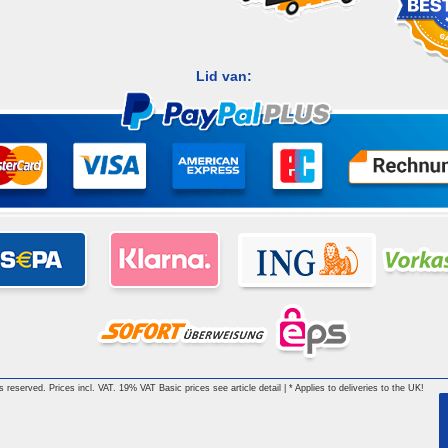
Lid van:
hts reserved. Prices incl. VAT. 19% VAT Basic prices see article detail | * Applies to deliveries to the UK!