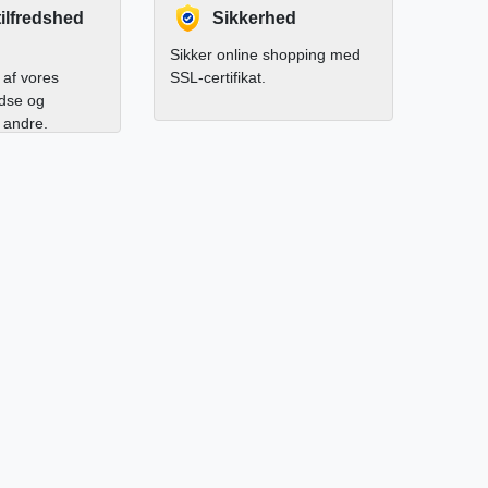
ilfredshed
Sikkerhed
Sikker online shopping med
af vores
SSL-certifikat.
edse og
l andre.