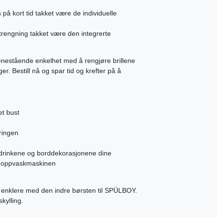
s på kort tid takket være de individuelle
trengning takket være den integrerte
nestående enkelhet med å rengjøre brillene
r. Bestill nå og spar tid og krefter på å
et bust
ringen
il drinkene og borddekorasjonene dine
å oppvaskmaskinen
en enklere med den indre børsten til SPÜLBOY.
skylling.