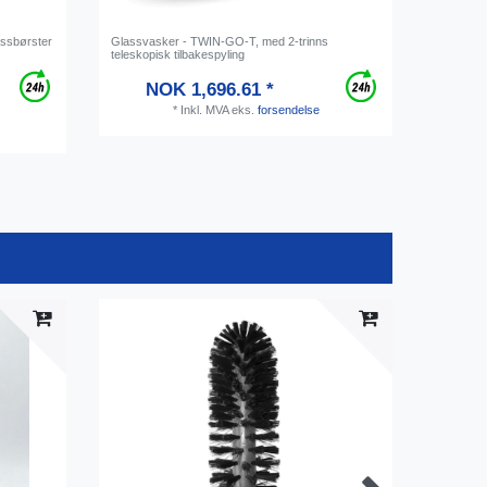
assbørster
Glassvasker - TWIN-GO-T, med 2-trinns
Oppvaskta
teleskopisk tilbakespyling
NOK 1,696.61 *
*
Inkl. MVA
eks.
forsendelse