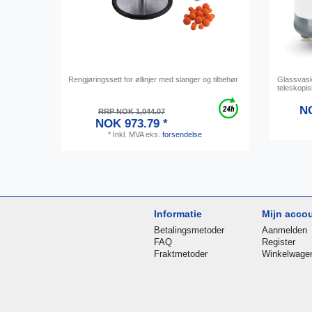
Rengjøringssett for øllinjer med slanger og tilbehør
Glassvask
teleskopis
NO
RRP NOK 1,044.07
NOK 973.79 *
*
Inkl. MVA
eks.
forsendelse
Informatie
Mijn acco
Betalingsmetoder
Aanmelden
FAQ
Register
Fraktmetoder
Winkelwage