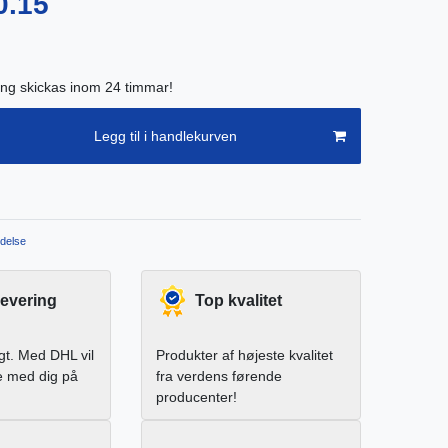
0.15
ing skickas inom 24 timmar!
Legg til i handlekurven
delse
levering
Top kvalitet
igt. Med DHL vil
Produkter af højeste kvalitet
e med dig på
fra verdens førende
producenter!