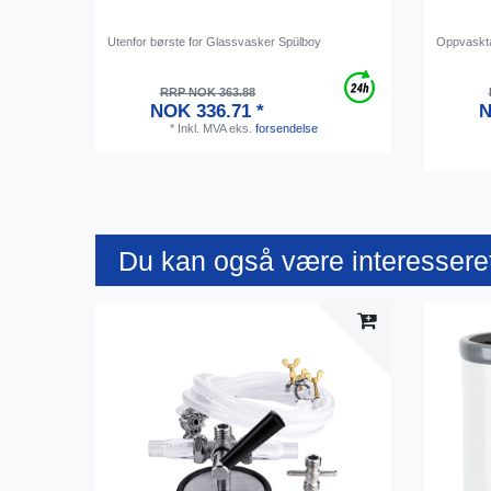
Utenfor børste for Glassvasker Spülboy
Oppvaskta
RRP NOK 363.88
NOK 336.71 *
N
*
Inkl. MVA
eks.
forsendelse
Du kan også være interesseret