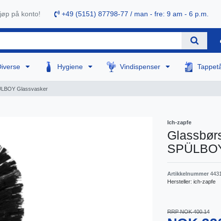
øp på konto!
+49 (5151) 87798-77 / man - fre: 9 am - 6 p.m.
Diverse
Hygiene
Vindispenser
Tappet
SPÜLBOY Glassvasker
Ich-zapfe
Glassbørs
SPÜLBOY
Artikkelnummer
443
Hersteller:
ich-zapfe
RRP NOK 400.14