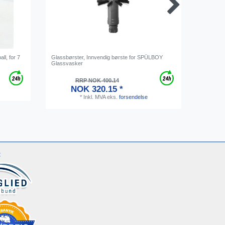
l, for 7
Glassbørster, Innvendig børste for SPÜLBOY
Ølslange,
Glassvasker
komplett,
RRP NOK 400.14
NOK 320.15 *
*
Inkl. MVA
eks.
forsendelse
: