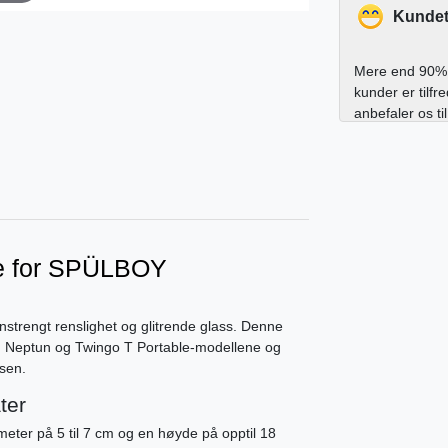
Kundet
Mere end 90% 
kunder er tilfr
anbefaler os ti
te for SPÜLBOY
trengt renslighet og glitrende glass. Denne
/ T, Neptun og Twingo T Portable-modellene og
åsen.
ter
ameter på 5 til 7 cm og en høyde på opptil 18