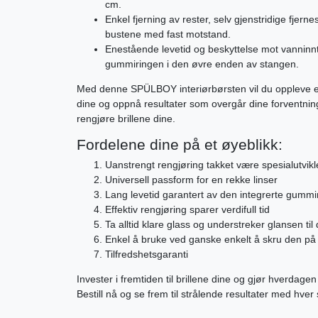
cm.
Enkel fjerning av rester, selv gjenstridige fjerne
bustene med fast motstand.
Enestående levetid og beskyttelse mot vanninn
gummiringen i den øvre enden av stangen.
Med denne SPÜLBOY interiørbørsten vil du oppleve e
dine og oppnå resultater som overgår dine forventninge
rengjøre brillene dine.
Fordelene dine på et øyeblikk:
Uanstrengt rengjøring takket være spesialutvikl
Universell passform for en rekke linser
Lang levetid garantert av den integrerte gummi
Effektiv rengjøring sparer verdifull tid
Ta alltid klare glass og understreker glansen t
Enkel å bruke ved ganske enkelt å skru den p
Tilfredshetsgaranti
Invester i fremtiden til brillene dine og gjør hverdag
Bestill nå og se frem til strålende resultater med hver 