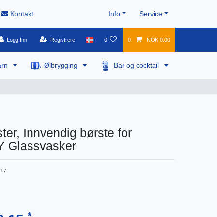
Kontakt
Info
Service
Logg Inn
Registrere
0
0
NOK 0.00
årn
Ølbrygging
Bar og cocktail
ter, Innvendig børste for
 Glassvasker
117
*