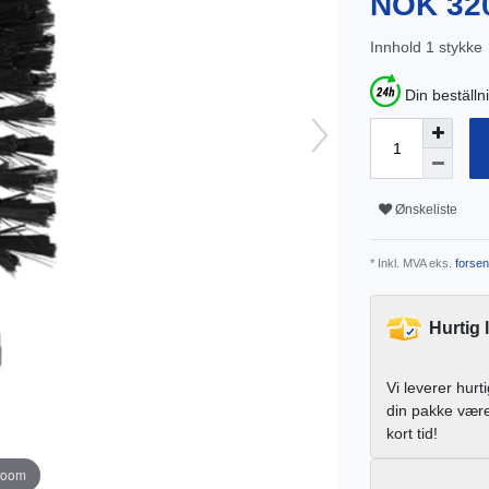
NOK 32
Innhold
1
stykke
Din beställn
Ønskeliste
* Inkl. MVA eks.
forsen
Hurtig 
Vi leverer hurt
din pakke vær
kort tid!
zoom