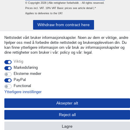
© Copyright 2026 | Alle rettigheter forbeholdt. - All rights reserved.
Prices incl. VAT. 19% VAT Basic prices see article detail | *
Applies to deliveries to the UK!
Withdraw from contract here
Nettstedet vårt bruker informasjonskapsler. Noen av dem er viktige, andre
Ta kontakt med
hjelper oss med å forbedre dette nettstedet og brukeropplevelsen din. Du
kan finne ytterligere informasjon om vår bruk av informasjonskapsler og
dine rettigheter som bruker i vår: policy og vår: legal.
Viktig
Markedsføring
Eksterne medier
PayPal
Functional
Ytterligere innstillinger
Aksepter alt
Reject all
Lagre