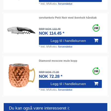
*
Inkl. MVA
eks.
forsendelse
servitørkniv Petit Noir med ibenholt håndtak
RRP NOK 122.48
NOK 114.45 *
Legg til i handlekurven
*
Inkl. MVA
eks.
forsendelse
Diamond moscow mule kopp
RRP NOK 77.30
NOK 72.28 *
Legg til i handlekurven
*
Inkl. MVA
eks.
forsendelse
Du kan også være interesseret i: