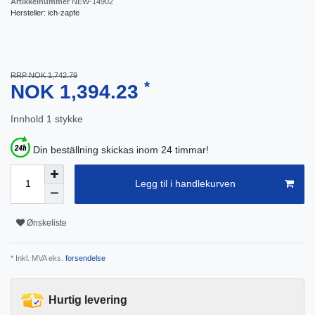
Artikkelnummer
NEW-14902
Hersteller:
ich-zapfe
RRP NOK 1,742.79
*
NOK 1,394.23
Innhold
1
stykke
Din beställning skickas inom 24 timmar!
Legg til i handlekurven
Ønskeliste
* Inkl. MVA eks.
forsendelse
Hurtig levering