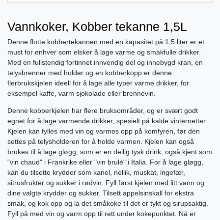
Vannkoker, Kobber tekanne 1,5L
Denne flotte kobbertekannen med en kapasitet på 1,5 liter er et
must for enhver som elsker å lage varme og smakfulle drikker.
Med en fullstendig fortinnet innvendig del og innebygd kran, en
telysbrenner med holder og en kobberkopp er denne
flerbrukskjelen ideell for å lage alle typer varme drikker, for
eksempel kaffe, varm sjokolade eller brennevin.
Denne kobberkjelen har flere bruksområder, og er svært godt
egnet for å lage varmende drikker, spesielt på kalde vinternetter.
Kjelen kan fylles med vin og varmes opp på komfyren, før den
settes på telysholderen for å holde varmen. Kjelen kan også
brukes til å lage gløgg, som er en deilig tysk drink, også kjent som
"vin chaud" i Frankrike eller "vin brulè" i Italia. For å lage gløgg,
kan du tilsette krydder som kanel, nellik, muskat, ingefær,
sitrusfrukter og sukker i rødvin. Fyll først kjelen med litt vann og
dine valgte krydder og sukker. Tilsett appelsinskall for ekstra
smak, og kok opp og la det småkoke til det er tykt og sirupsaktig.
Fyll på med vin og varm opp til rett under kokepunktet. Nå er