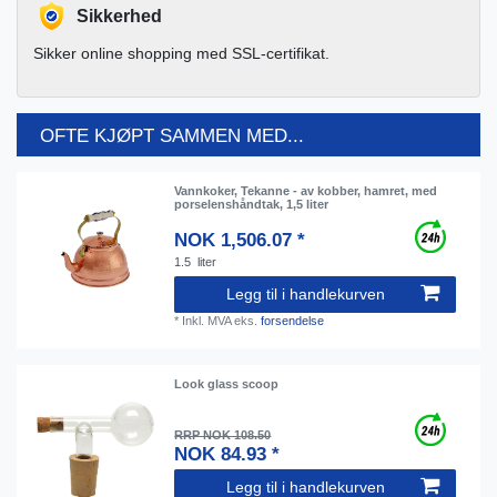
Sikkerhed
Sikker online shopping med SSL-certifikat.
OFTE KJØPT SAMMEN MED...
Vannkoker, Tekanne - av kobber, hamret, med
porselenshåndtak, 1,5 liter
NOK 1,506.07 *
1.5
liter
Legg til i handlekurven
*
Inkl. MVA
eks.
forsendelse
Look glass scoop
RRP NOK 108.50
NOK 84.93 *
Legg til i handlekurven