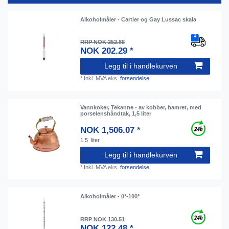
Alkoholmåler - Cartier og Gay Lussac skala
RRP NOK 252.88
NOK 202.29 *
Legg til i handlekurven
*
Inkl. MVA
eks.
forsendelse
Vannkoker, Tekanne - av kobber, hamret, med
porselenshåndtak, 1,5 liter
NOK 1,506.07 *
1.5
liter
Legg til i handlekurven
*
Inkl. MVA
eks.
forsendelse
Alkoholmåler - 0°-100°
RRP NOK 130.51
NOK 122.48 *