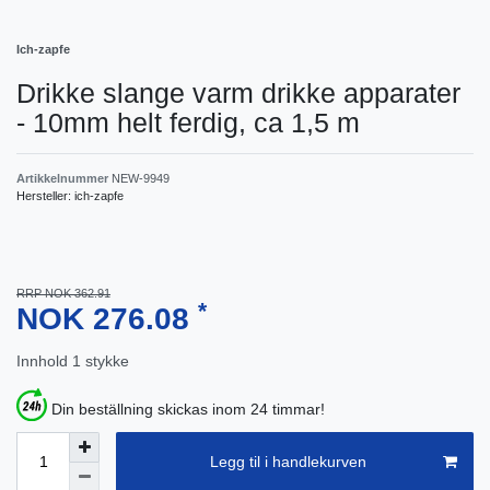
Ich-zapfe
Drikke slange varm drikke apparater
- 10mm helt ferdig, ca 1,5 m
Artikkelnummer
NEW-9949
Hersteller:
ich-zapfe
RRP NOK 362.91
*
NOK 276.08
Innhold
1
stykke
Din beställning skickas inom 24 timmar!
Legg til i handlekurven