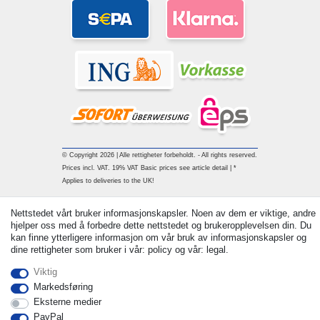
© Copyright 2026 | Alle rettigheter forbeholdt. - All rights reserved.
Prices incl. VAT. 19% VAT Basic prices see article detail | *
Applies to deliveries to the UK!
Withdraw from contract here
Nettstedet vårt bruker informasjonskapsler. Noen av dem er viktige, andre
hjelper oss med å forbedre dette nettstedet og brukeropplevelsen din. Du
kan finne ytterligere informasjon om vår bruk av informasjonskapsler og
Ta kontakt med
dine rettigheter som bruker i vår: policy og vår: legal.
Viktig
Markedsføring
Eksterne medier
PayPal