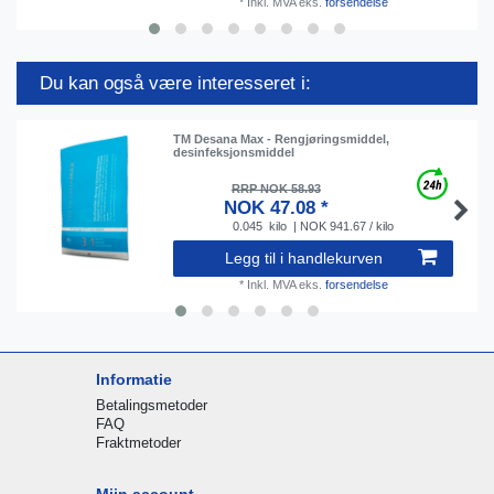
*
Inkl. MVA
eks.
forsendelse
Du kan også være interesseret i:
TM Desana Max - Rengjøringsmiddel,
desinfeksjonsmiddel
RRP NOK 58.93
NOK 47.08 *
0.045
kilo
| NOK 941.67 / kilo
Legg til i handlekurven
*
Inkl. MVA
eks.
forsendelse
Informatie
Betalingsmetoder
FAQ
Fraktmetoder
Mijn account