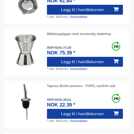
NOK 61.84 *
Legg til i handlekurven
*
Inkl. MVA
eks.
forsendelse
Målekoppjigger med innvendig skalering
RRP NOK 77.30
NOK 75.39 *
Legg til i handlekurven
*
Inkl. MVA
eks.
forsendelse
Tapour, Bottle pourers - TOPO, rustfritt stål
RRP NOK 28.01
NOK 22.39 *
Legg til i handlekurven
*
Inkl. MVA
eks.
forsendelse