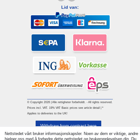
Lid van:
© Copyright 2026 | Alle rettigheter forbeholdt. - All rights reserved.
Prices incl. VAT. 19% VAT Basic prices see article detail | *
Applies to deliveries to the UK!
Withdraw from contract here
Nettstedet vårt bruker informasjonskapsler. Noen av dem er viktige, andre
hjelper oss med å forbedre dette nettstedet og brukeropplevelsen din. Du