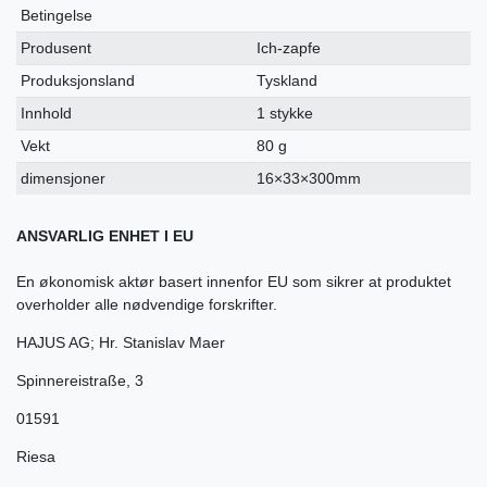
Betingelse
Produsent
Ich-zapfe
Produksjonsland
Tyskland
Innhold
1 stykke
Vekt
80 g
dimensjoner
16×33×300mm
ANSVARLIG ENHET I EU
En økonomisk aktør basert innenfor EU som sikrer at produktet
overholder alle nødvendige forskrifter.
HAJUS AG; Hr. Stanislav Maer
Spinnereistraße
,
3
01591
Riesa