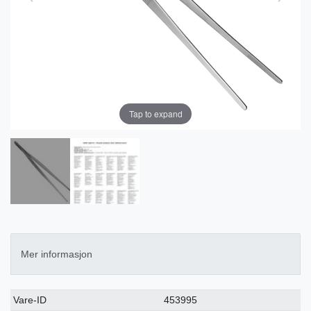
Tap to expand
Mer informasjon
Ceres::Template.singleItemTechnicalDataAttribute
Ceres::Template.singleItemTechnicalDataValue
Vare-ID
453995