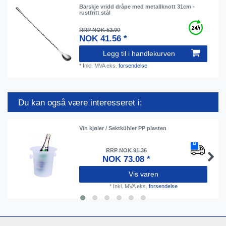
Barskje vridd dråpe med metallknott 31cm -
rustfritt stål
RRP NOK 52.00
NOK 41.56 *
Legg til i handlekurven
*
Inkl. MVA
eks.
forsendelse
Du kan også være interesseret i:
Vin kjøler / Sektkühler PP plasten
RRP NOK 91.36
NOK 73.08 *
Vis varen
*
Inkl. MVA
eks.
forsendelse