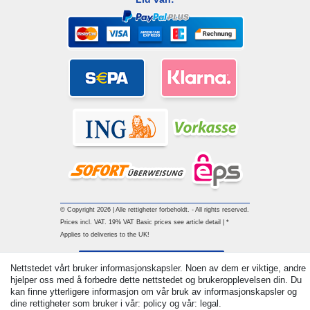
© Copyright 2026 | Alle rettigheter forbeholdt. - All rights reserved.
Prices incl. VAT. 19% VAT Basic prices see article detail | *
Applies to deliveries to the UK!
Withdraw from contract here
Nettstedet vårt bruker informasjonskapsler. Noen av dem er viktige, andre
hjelper oss med å forbedre dette nettstedet og brukeropplevelsen din. Du
kan finne ytterligere informasjon om vår bruk av informasjonskapsler og
Ta kontakt med
dine rettigheter som bruker i vår: policy og vår: legal.