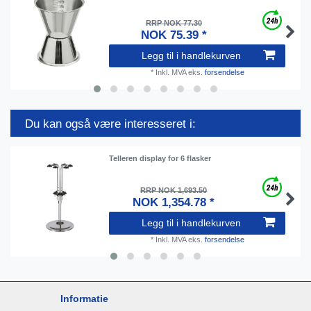
RRP NOK 77.30
NOK 75.39 *
Legg til i handlekurven
*
Inkl. MVA
eks.
forsendelse
Du kan også være interesseret i:
Telleren display for 6 flasker
RRP NOK 1,693.50
NOK 1,354.78 *
Legg til i handlekurven
*
Inkl. MVA
eks.
forsendelse
Informatie