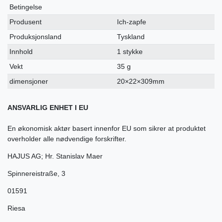
Betingelse
Produsent
Ich-zapfe
Produksjonsland
Tyskland
Innhold
1 stykke
Vekt
35 g
dimensjoner
20×22×309mm
ANSVARLIG ENHET I EU
En økonomisk aktør basert innenfor EU som sikrer at produktet
overholder alle nødvendige forskrifter.
HAJUS AG; Hr. Stanislav Maer
Spinnereistraße
,
3
01591
Riesa