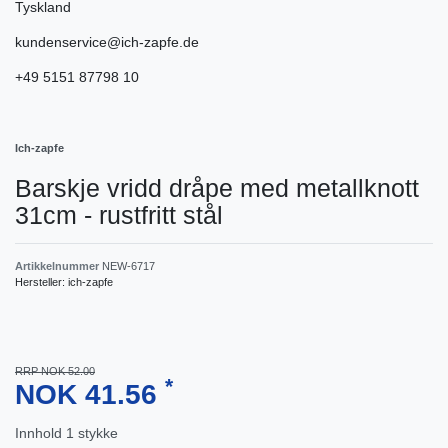
Tyskland
kundenservice@ich-zapfe.de
+49 5151 87798 10
Ich-zapfe
Barskje vridd dråpe med metallknott
31cm - rustfritt stål
Artikkelnummer
NEW-6717
Hersteller:
ich-zapfe
RRP NOK 52.00
*
NOK 41.56
Innhold
1
stykke