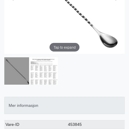
Tap to expand
Mer informasjon
Ceres::Template.singleItemTechnicalDataAttribute
Ceres::Template.singleItemTechnicalDataValue
Vare-ID
453845