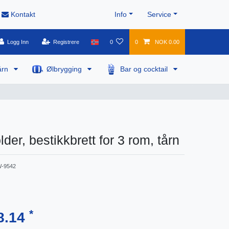
Kontakt
Info
Service
Logg Inn
Registrere
0
0
NOK 0.00
årn
Ølbrygging
Bar og cocktail
der, bestikkbrett for 3 rom, tårn
-9542
*
8.14