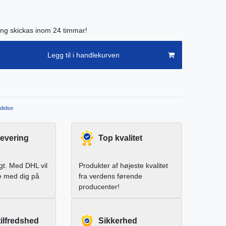
ing skickas inom 24 timmar!
Legg til i handlekurven
delse
levering
Top kvalitet
igt. Med DHL vil
Produkter af højeste kvalitet
e med dig på
fra verdens førende
producenter!
ilfredshed
Sikkerhed