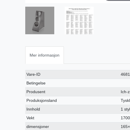
Mer informasjon
Ceres::Template.singleItemTechnicalDataAttribute
Ceres::Template.singleItemTechnicalDataValue
Vare-ID
468
Betingelse
Produsent
Ich-
Produksjonsland
Tysk
Innhold
1 st
Vekt
1700
dimensjoner
165