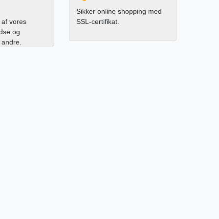
Sikker online shopping med
af vores
SSL-certifikat.
edse og
l andre.