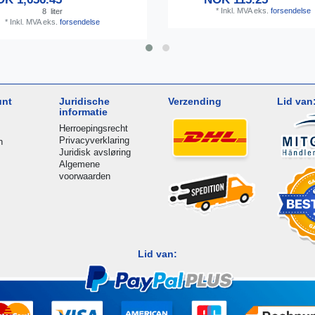
*
Inkl. MVA
eks.
forsendelse
8
liter
*
Inkl. MVA
eks.
forsendelse
unt
Juridische
Verzending
Lid van
informatie
Herroepingsrecht
Privacyverklaring
n
Juridisk avsløring
Algemene
voorwaarden
Lid van: