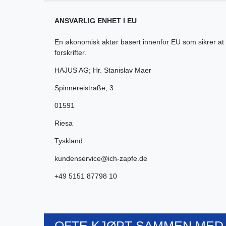
ANSVARLIG ENHET I EU
En økonomisk aktør basert innenfor EU som sikrer at
forskrifter.
HAJUS AG; Hr. Stanislav Maer
Spinnereistraße
,
3
01591
Riesa
Tyskland
kundenservice@ich-zapfe.de
+49 5151 87798 10
OFTE KJØPT SAMMEN MED.