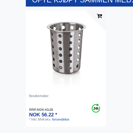
Bestikkholder
RRP NOK 63.25
NOK 56.22 *
*
Inkl. MVA
eks.
forsendelse