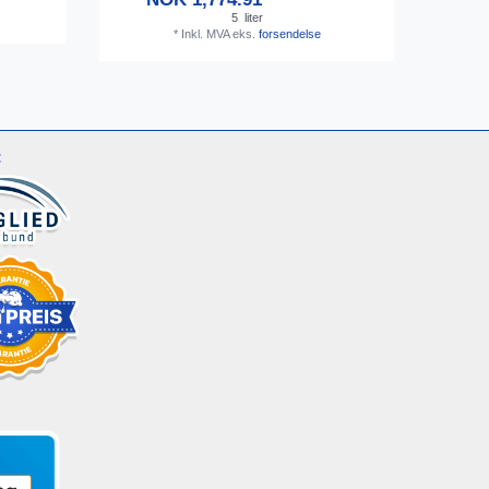
5
liter
*
Inkl. MVA
eks.
forsendelse
: