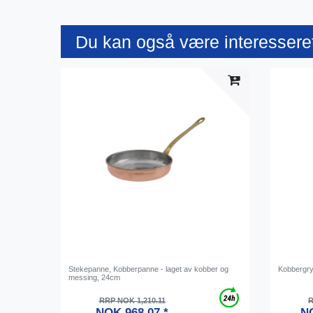
Du kan også være interesseret
Stekepanne, Kobberpanne - laget av kobber og
Kobbergry
messing, 24cm
RRP NOK 1,210.11
R
NOK 968.07 *
NO