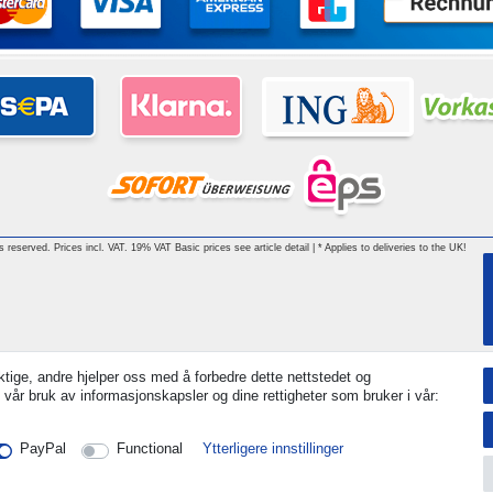
hts reserved. Prices incl. VAT. 19% VAT Basic prices see article detail | * Applies to deliveries to the UK!
tige, andre hjelper oss med å forbedre dette nettstedet og
 vår bruk av informasjonskapsler og dine rettigheter som bruker i vår:
PayPal
Functional
Ytterligere innstillinger