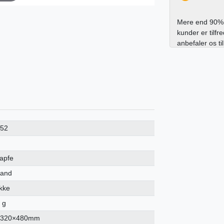
Mere end 90% 
kunder er tilfr
anbefaler os ti
152
zapfe
land
ykke
 g
×320×480mm