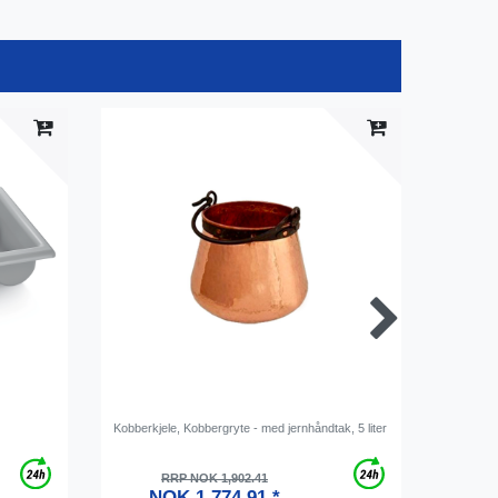
Kobberkjele, Kobbergryte - med jernhåndtak, 5 liter
Bestikkho
RRP NOK 1,902.41
NOK 1,774.91 *