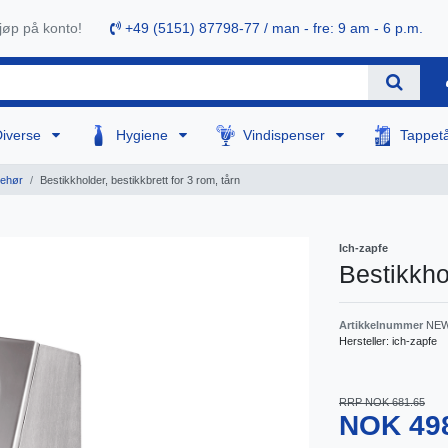
øp på konto!
+49 (5151) 87798-77 / man - fre: 9 am - 6 p.m.
Diverse
Hygiene
Vindispenser
Tappet
behør
Bestikkholder, bestikkbrett for 3 rom, tårn
Ich-zapfe
Bestikkhol
Artikkelnummer
NEW
Hersteller:
ich-zapfe
RRP NOK 681.65
NOK 49