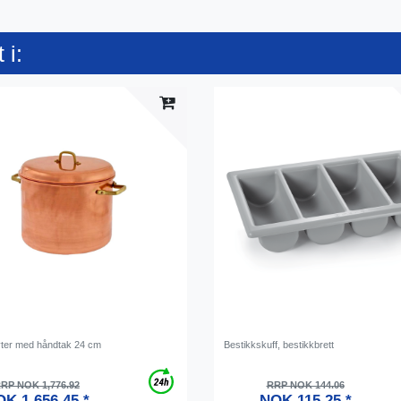
 i:
ter med håndtak 24 cm
Bestikkskuff, bestikkbrett
RP NOK 1,776.92
RRP NOK 144.06
K 1,656.45 *
NOK 115.25 *