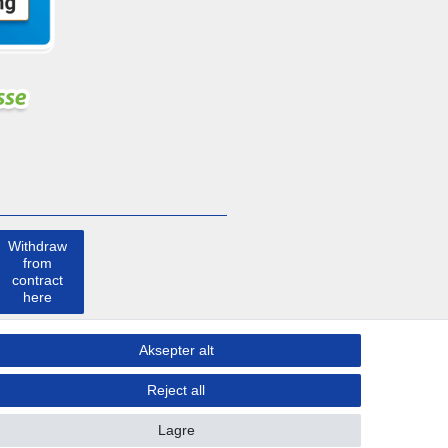
Withdraw
from
contract
here
Ta kontakt
Aksepter alt
med
Reject all
Lagre