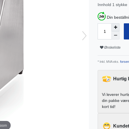
Innhold
1
stykke
Din beställn
Ønskeliste
* Inkl. MVA eks.
forsen
Hurtig 
Vi leverer hurt
din pakke vær
kort tid!
zoom
Kundet