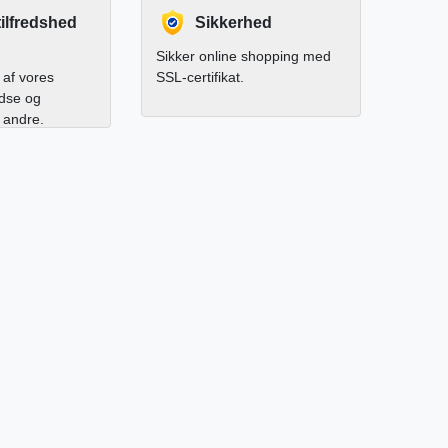
ilfredshed
Sikkerhed
Sikker online shopping med
af vores
SSL-certifikat.
edse og
l andre.