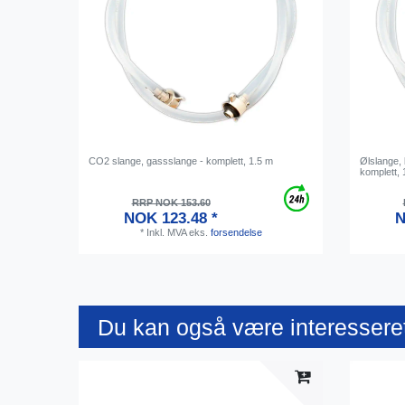
CO2 slange, gassslange - komplett, 1.5 m
Ølslange,
komplett, 
RRP NOK 153.60
NOK 123.48 *
N
*
Inkl. MVA
eks.
forsendelse
Du kan også være interesseret