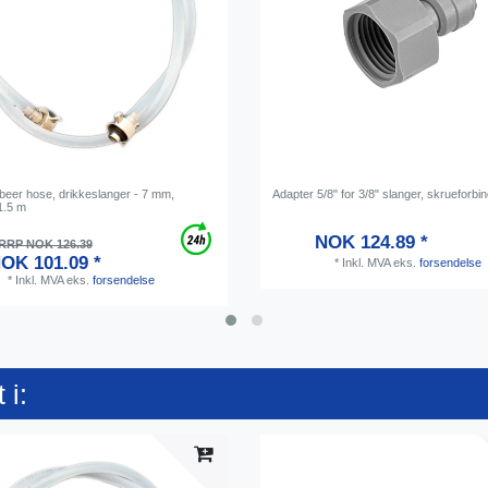
 beer hose, drikkeslanger - 7 mm,
Adapter 5/8" for 3/8" slanger, skrueforbi
1.5 m
NOK 124.89 *
RRP NOK 126.39
OK 101.09 *
*
Inkl. MVA
eks.
forsendelse
*
Inkl. MVA
eks.
forsendelse
 i: