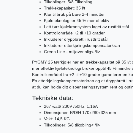
Tilkoblinger: 5/8 Tilkobling
Trekkekapasitet: 35 l/t
Klar til bruk på bare 2-4 minutter
Kjøleteknologi er 45 % mer effektiv
Lett tørr kjølekransystem laget av rustfritt stål
Kontrollområde +2 til +10 grader
Inkluderer dryppbrett i rustfritt stål
Inkluderer etterkjølingskompensatorkran
Green Line - miljøvennlig< /li>
PYGMY 25 tørrkjøler har en trekkekapasitet på 35 l/t o
mer effektiv kjøleteknologi bruker opptil 45 % mindr
Kontrollområdet fra +2 til +10 grader garanterer en k
En etterkjølingskompensatorkran og et dryppbrett i rustf
at du kan holde ditt dispenseringssystem rent og optim
Tekniske data:
267 watt/ 230V /50Hz, 1,16A
Dimensjoner: B/D/H 170x280x325 mm
Vekt: 14,5 KG
Tilkoblinger: 5/8 tilkobling< /li>