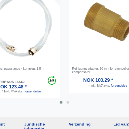
e, gassslange - komplett, 1.5 m
Reinigungsadapter, 30 mm for stempel o
kompensator
NOK 100.29 *
RRP NOK 153.60
*
Inkl. MVA
eks.
forsendelse
OK 123.48 *
*
Inkl. MVA
eks.
forsendelse
unt
Juridische
Verzending
Lid van
informatie