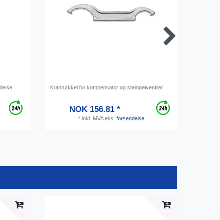
ndelse
Krannøkkel for kompensator og stempelventiler
Ølslange 
metervar
NOK 156.81 *
*
Inkl. MVA
eks.
forsendelse