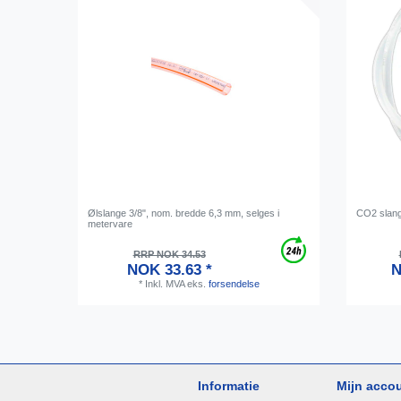
Ølslange 3/8", nom. bredde 6,3 mm, selges i
CO2 slang
metervare
RRP NOK 34.53
NOK 33.63 *
N
*
Inkl. MVA
eks.
forsendelse
Informatie
Mijn acco