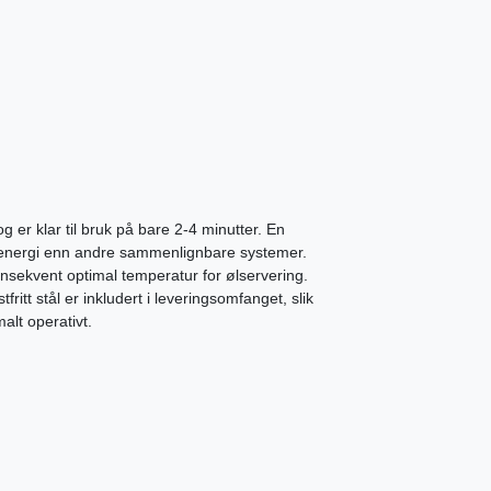
g er klar til bruk på bare 2-4 minutter. En
e energi enn andre sammenlignbare systemer.
onsekvent optimal temperatur for ølservering.
ritt stål er inkludert i leveringsomfanget, slik
alt operativt.