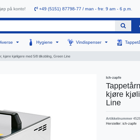
øp på konto!
+49 (5151) 87798-77 / man - fre: 9 am - 6 p.m.
Diverse
Hygiene
Vindispenser
Tappet
, kjøre kjøligere med 5/8 tilkobling, Green Line
Ich-zapfe
Tappetårn
kjøre kjø
Line
Artikkelnummer
452
Hersteller:
ich-zapfe