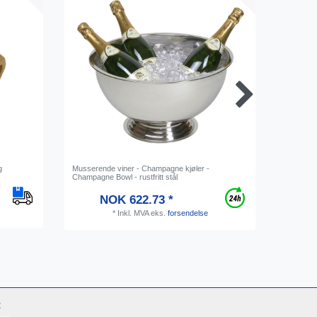
g
Musserende viner - Champagne kjøler -
is tang
Champagne Bowl - rustfritt stål
NOK 622.73 *
*
Inkl. MVA
eks.
forsendelse
: