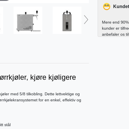
Kundet
Mere end 90% 
kunder er tilfr
anbefaler os ti
rrkjøler, kjøre kjøligere
er med 5/8 tilkobling. Dette lettvektige og
tørrkjølekransystemet for en enkel, effektiv og
tt stål