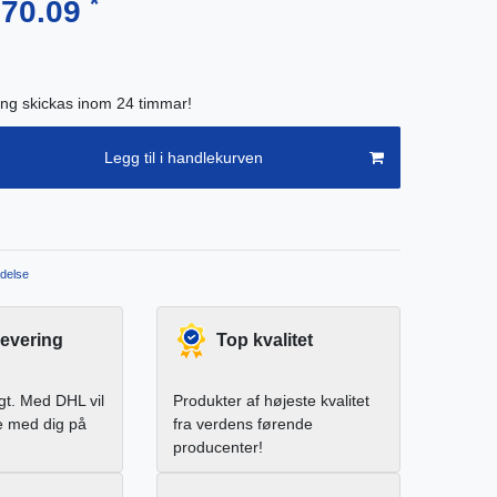
*
570.09
ing skickas inom 24 timmar!
Legg til i handlekurven
delse
levering
Top kvalitet
igt. Med DHL vil
Produkter af højeste kvalitet
e med dig på
fra verdens førende
producenter!