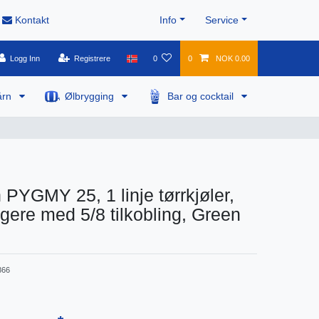
Kontakt
Info
Service
Logg Inn
Registrere
0
0
NOK 0.00
årn
Ølbrygging
Bar og cocktail
 PYGMY 25, 1 linje tørrkjøler,
ligere med 5/8 tilkobling, Green
866