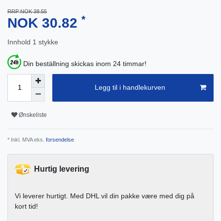
RRP NOK 38.55
*
NOK 30.82
Innhold
1
stykke
Din beställning skickas inom 24 timmar!
Legg til i handlekurven
Ønskeliste
* Inkl. MVA eks.
forsendelse
Hurtig levering
Vi leverer hurtigt. Med DHL vil din pakke være med dig på
kort tid!