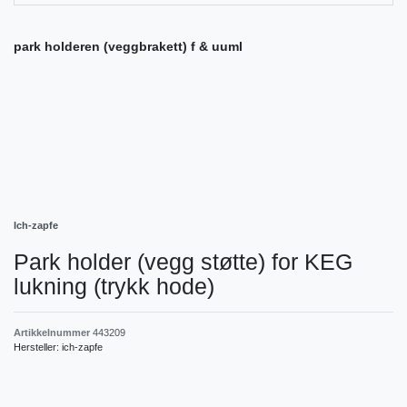
park holderen (veggbrakett) f & uuml
Ich-zapfe
Park holder (vegg støtte) for KEG
lukning (trykk hode)
Artikkelnummer
443209
Hersteller:
ich-zapfe