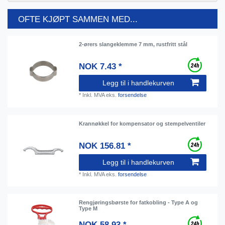
OFTE KJØPT SAMMEN MED...
2-ørers slangeklemme 7 mm, rustfritt stål
NOK 7.43 *
Legg til i handlekurven
*
Inkl. MVA
eks.
forsendelse
Krannøkkel for kompensator og stempelventiler
NOK 156.81 *
Legg til i handlekurven
*
Inkl. MVA
eks.
forsendelse
Rengjøringsbørste for fatkobling - Type A og
Type M
NOK 58.93 *