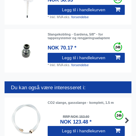
Legg til i handlekurven
*
Inkl. MVA
eks.
forsendelse
Slangekobling - Gardena, 5/8" - for
tappesystemer og rengjøringsadaptere
NOK 70.17 *
Legg til i handlekurven
*
Inkl. MVA
eks.
forsendelse
Du kan også være interesseret i:
CO2 slange, gassslange - komplett, 1.5 m
RRP NOK 153.60
NOK 123.48 *
Legg til i handlekurven