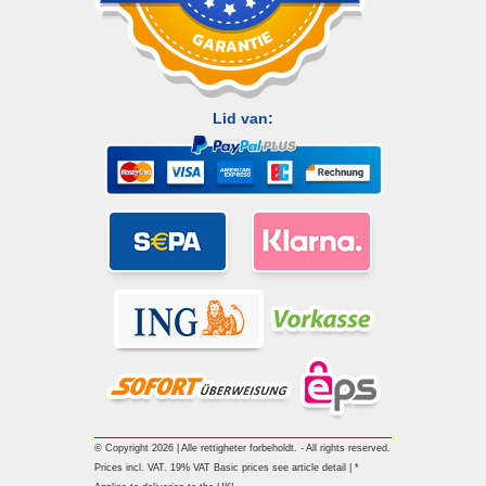
Lid van:
© Copyright 2026 | Alle rettigheter forbeholdt. - All rights reserved.
Prices incl. VAT. 19% VAT Basic prices see article detail | *