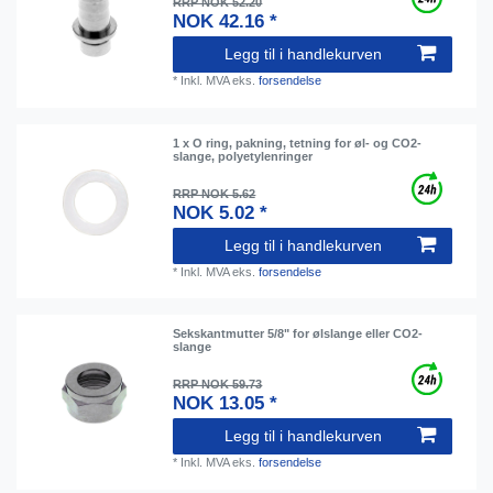
RRP NOK 52.20
NOK 42.16 *
Legg til i handlekurven
*
Inkl. MVA
eks.
forsendelse
1 x O ring, pakning, tetning for øl- og CO2-
slange, polyetylenringer
RRP NOK 5.62
NOK 5.02 *
Legg til i handlekurven
*
Inkl. MVA
eks.
forsendelse
Sekskantmutter 5/8" for ølslange eller CO2-
slange
RRP NOK 59.73
NOK 13.05 *
Legg til i handlekurven
*
Inkl. MVA
eks.
forsendelse