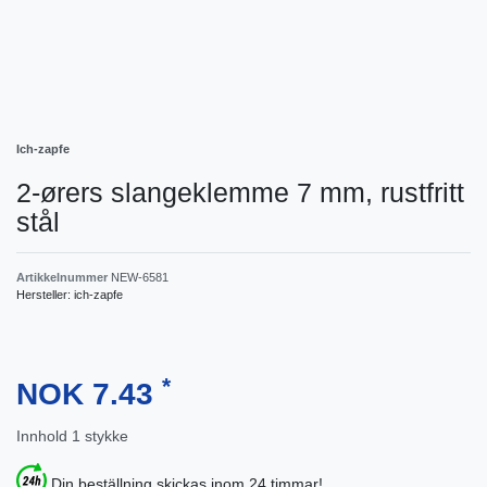
Ich-zapfe
2-ørers slangeklemme 7 mm, rustfritt
stål
Artikkelnummer
NEW-6581
Hersteller:
ich-zapfe
*
NOK 7.43
Innhold
1
stykke
Din beställning skickas inom 24 timmar!