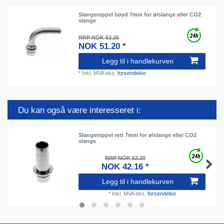
Slangenippel bøyd 7mm for ølslange eller CO2
slange
RRP NOK 63.25
NOK 51.20 *
Legg til i handlekurven
*
Inkl. MVA
eks.
forsendelse
Du kan også være interesseret i:
Slangenippel rett 7mm for ølslange eller CO2
slange
RRP NOK 52.20
NOK 42.16 *
Legg til i handlekurven
*
Inkl. MVA
eks.
forsendelse