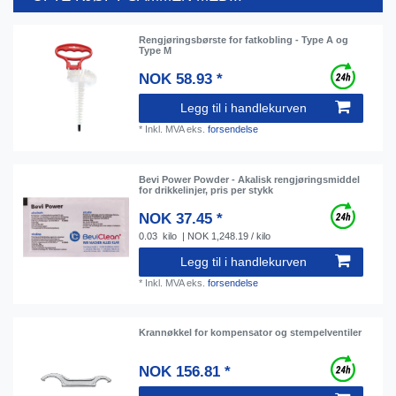
Rengjøringsbørste for fatkobling - Type A og
Type M
NOK 58.93 *
Legg til i handlekurven
*
Inkl. MVA
eks.
forsendelse
Bevi Power Powder - Akalisk rengjøringsmiddel
for drikkelinjer, pris per stykk
NOK 37.45 *
0.03
kilo
| NOK 1,248.19 / kilo
Legg til i handlekurven
*
Inkl. MVA
eks.
forsendelse
Krannøkkel for kompensator og stempelventiler
NOK 156.81 *