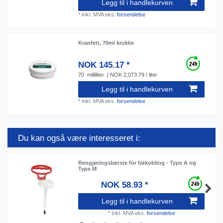
Legg til i handlekurven
*
Inkl. MVA
eks.
forsendelse
Kranfett, 70ml krukke
NOK 145.17 *
70
milliliter
| NOK 2,073.79 / liter
Legg til i handlekurven
*
Inkl. MVA
eks.
forsendelse
Du kan også være interesseret i:
Rengjøringsbørste for fatkobling - Type A og
Type M
NOK 58.93 *
Legg til i handlekurven
*
Inkl. MVA
eks.
forsendelse