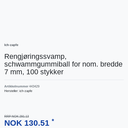
Ich-zapfe
Rengjøringssvamp,
schwammgummiball for nom. bredde
7 mm, 100 stykker
Artikkelnummer
443429
Hersteller:
ich-zapfe
RRP NOK 291.13
*
NOK 130.51