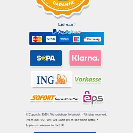
Lid van:
© Copyright 2026 | Alle rettigheter forbeholdt. - All rights reserved.
Prices incl. VAT. 19% VAT Basic prices see article detail | *
Applies to deliveries to the UK!