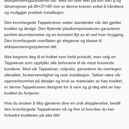
øldispenseringssystemet ditt. Med sin lave vekt på kun 860 g og
dimensjoner på 80×37×80 mm er denne kranen enkel å håndtere
og muliggjør praktisk installasjon.
Den kromfargede Tappekranen setter standarder når det gjelder
kvalitet og design. Den flytende plastkompensatoren garanterer
perfekt skumdannelse og en konstant flyt av øl ved hver brygging.
Den kromfargede overflaten gir eleganse og klasse til
øldispenseringssystemet ditt.
Ikke begrens deg til et hvilket som helst produkt, men velg en
Tappekran som oppfyller alle behovene til de mest krevende
kundene. Med vår Tappekran, colprato, garanterer du overlegen
ølkvalitet, brukervennlighet og rask installasjon. Takket være vår
oppmerksomhet på detaljer og bruk av materialer av høy kvalitet,
er denne Tappekranen designet for å vare og gi deg ølet av høy
kvalitet du fortjener.
Hvis du ønsker å tilby gjestene dine en unik ølopplevelse, bestill
den kromfargede Tappekranen nå og finn ut hvordan du kan
forbedre kvaliteten på ølet ditt!