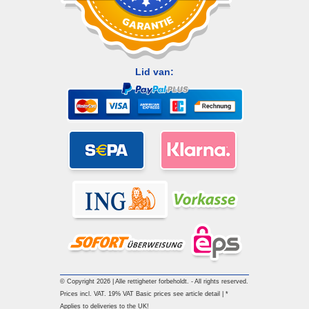
Lid van:
© Copyright 2026 | Alle rettigheter forbeholdt. - All rights reserved.
Prices incl. VAT. 19% VAT Basic prices see article detail | *
Applies to deliveries to the UK!