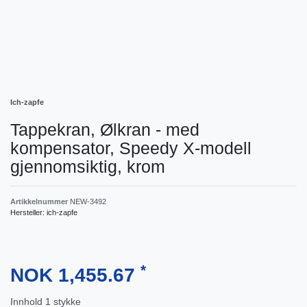
Ich-zapfe
Tappekran, Ølkran - med
kompensator, Speedy X-modell
gjennomsiktig, krom
Artikkelnummer
NEW-3492
Hersteller:
ich-zapfe
*
NOK 1,455.67
Innhold
1
stykke