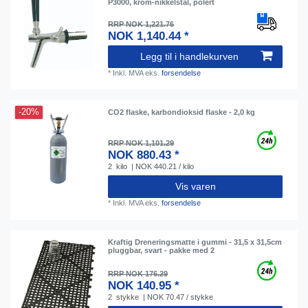
P3000, krom-nikkelstål, polert
RRP NOK 1,221.76
NOK 1,140.44 *
Legg til i handlekurven
*
Inkl. MVA
eks.
forsendelse
-20%
CO2 flaske, karbondioksid flaske - 2,0 kg
RRP NOK 1,101.29
NOK 880.43 *
2
kilo
| NOK 440.21 / kilo
Vis varen
*
Inkl. MVA
eks.
forsendelse
Kraftig Dreneringsmatte i gummi - 31,5 x 31,5cm
pluggbar, svart - pakke med 2
RRP NOK 176.29
NOK 140.95 *
2
stykke
| NOK 70.47 / stykke