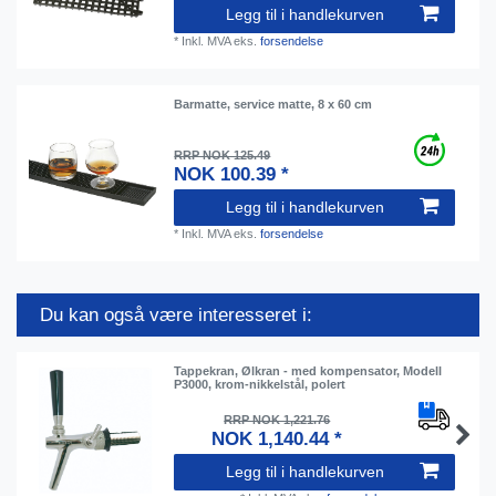
Legg til i handlekurven
*
Inkl. MVA
eks.
forsendelse
Barmatte, service matte, 8 x 60 cm
RRP NOK 125.49
NOK 100.39 *
Legg til i handlekurven
*
Inkl. MVA
eks.
forsendelse
Du kan også være interesseret i:
Tappekran, Ølkran - med kompensator, Modell
P3000, krom-nikkelstål, polert
RRP NOK 1,221.76
NOK 1,140.44 *
Legg til i handlekurven