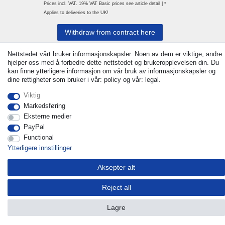
Prices incl. VAT. 19% VAT Basic prices see article detail | *
Applies to deliveries to the UK!
Withdraw from contract here
Nettstedet vårt bruker informasjonskapsler. Noen av dem er viktige, andre
Ta kontakt med
hjelper oss med å forbedre dette nettstedet og brukeropplevelsen din. Du
kan finne ytterligere informasjon om vår bruk av informasjonskapsler og
dine rettigheter som bruker i vår: policy og vår: legal.
Viktig
Markedsføring
Eksterne medier
PayPal
Functional
Ytterligere innstillinger
Aksepter alt
Reject all
Lagre