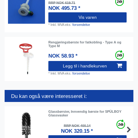
RRP NOK 619.71
NOK 495.73 *
Vis varen
*
Inkl. MVA
eks.
forsendelse
Rengjøringsbørste for fatkobling - Type A og
Type M
NOK 58.93 *
Legg til i handlekurven
*
Inkl. MVA
eks.
forsendelse
Du kan også være interesseret i:
Glassbørster, Innvendig børste for SPÜLBOY
Glassvasker
RRP NOK 400.14
NOK 320.15 *