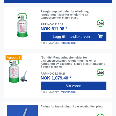
Rengjøringsbeholder for ølledning,
rengjøringsflaske for rengjøring av
tappesystemer, 5 liter, plast
RRP NOK 716.19
NOK 611.98 *
Legg til i handlekurven
*
Inkl. MVA
eks.
forsendelse
Varebunt
[Bundle] Rengjøringsbeholder for
dispensersystemer, rengjøringsflaske for
rengjøring av ølledning, 5 liter, plast (fatkobling
å velge mellom)
RRP NOK 1,349.26
NOK 1,079.40 *
Vis varen
*
Inkl. MVA
eks.
forsendelse
Fitting for fastskruing til vaskebeholder, plast