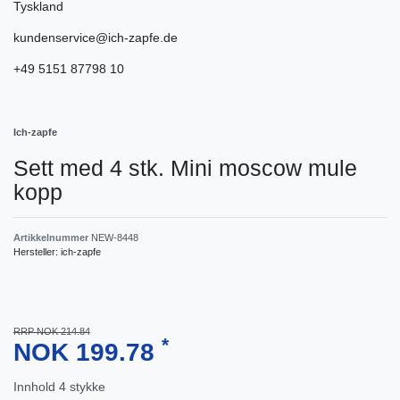
Tyskland
kundenservice@ich-zapfe.de
+49 5151 87798 10
Ich-zapfe
Sett med 4 stk. Mini moscow mule
kopp
Artikkelnummer
NEW-8448
Hersteller:
ich-zapfe
RRP NOK 214.84
*
NOK 199.78
Innhold
4
stykke