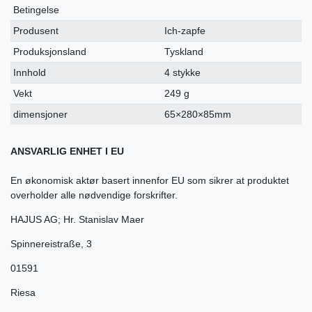
Betingelse
Produsent
Ich-zapfe
Produksjonsland
Tyskland
Innhold
4 stykke
Vekt
249 g
dimensjoner
65×280×85mm
ANSVARLIG ENHET I EU
En økonomisk aktør basert innenfor EU som sikrer at produktet
overholder alle nødvendige forskrifter.
HAJUS AG; Hr. Stanislav Maer
Spinnereistraße
,
3
01591
Riesa