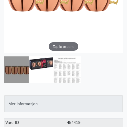
Tap to expand
Mer informasjon
Ceres::Template.singleItemTechnicalDataAttribute
Ceres::Template.singleItemTechnicalDataValue
Vare-ID
454419