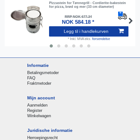
Pizzastein for Tønnegrill - Cordierite-bakestein
for pizza, brød og mer (33 cm diameter)
RRP NOK 677.34
NOK 584.18 *
Legg til i handlekurven
*
Inkl. MVA
eks.
forsendelse
Informatie
Betalingsmetoder
FAQ
Fraktmetoder
Mijn account
Aanmelden
Register
Winkelwagen
Juridische informatie
Herroepingsrecht