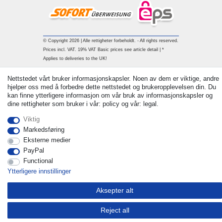
© Copyright 2026 | Alle rettigheter forbeholdt. - All rights reserved.
Prices incl. VAT. 19% VAT Basic prices see article detail | *
Applies to deliveries to the UK!
Withdraw from contract here
Nettstedet vårt bruker informasjonskapsler. Noen av dem er viktige, andre
hjelper oss med å forbedre dette nettstedet og brukeropplevelsen din. Du
kan finne ytterligere informasjon om vår bruk av informasjonskapsler og
Ta kontakt med
dine rettigheter som bruker i vår: policy og vår: legal.
Viktig
Markedsføring
Eksterne medier
PayPal
Functional
Ytterligere innstillinger
Aksepter alt
Reject all