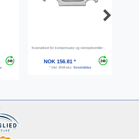
Krannøkkel for kompensator og stempelventiler
Bevi Powe
drikkelinj
NOK 156.81 *
*
Inkl. MVA
eks.
forsendelse
er
: