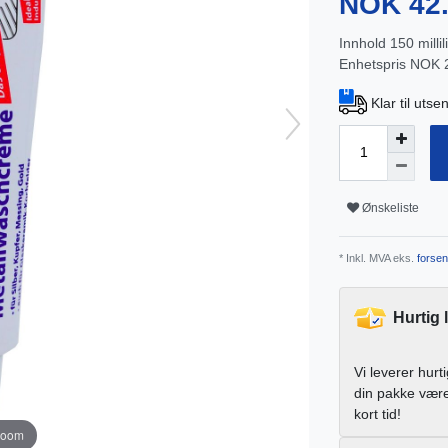
NOK 42
Innhold
150
millil
Enhetspris
NOK 28
Klar til uts
Ønskeliste
* Inkl. MVA eks.
forsen
Hurtig 
Vi leverer hurt
din pakke vær
kort tid!
zoom