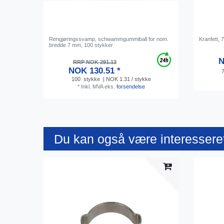
Rengjøringssvamp, schwammgummiball for nom.
Kranfett, 
bredde 7 mm, 100 stykker
N
RRP NOK 291.13
NOK 130.51 *
100
stykke
| NOK 1.31 / stykke
*
Inkl. MVA
eks.
forsendelse
Du kan også være interesseret