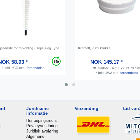
sbørste for fatkobling - Type A og Type
Kranfett, 70ml krukke
NOK 58.93 *
NOK 145.17 *
*
Inkl. MVA
eks.
forsendelse
70
milliliter
| NOK 2,073.79 / lit
*
Inkl. MVA
eks.
forsendelse
unt
Juridische
Verzending
Lid van
informatie
Herroepingsrecht
Privacyverklaring
n
Juridisk avsløring
Algemene