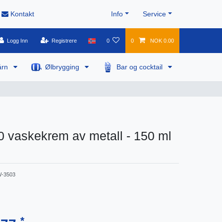
Kontakt
Info
Service
Logg Inn
Registrere
0
0
NOK 0.00
årn
Ølbrygging
Bar og cocktail
00 vaskekrem av metall - 150 ml
-3503
*