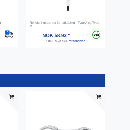
g
Rengjøringsbørste for fatkobling - Type A og Type
Bevi Powe
M
drikkelinj
NOK 58.93 *
*
Inkl. MVA
eks.
forsendelse