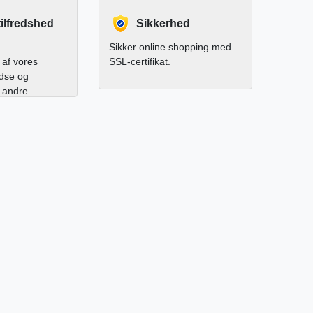
ilfredshed
Sikkerhed
Sikker online shopping med
af vores
SSL-certifikat.
edse og
l andre.