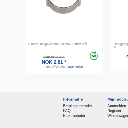
2-ørers slangeklemme 10 mm, rustfritt stål
Rengjøring
M
RRP NOK 3.51
NOK 2.81 *
*
Inkl. MVA
eks.
forsendelse
Informatie
Mijn acco
Betalingsmetoder
Aanmelden
FAQ
Register
Fraktmetoder
Winkelwage