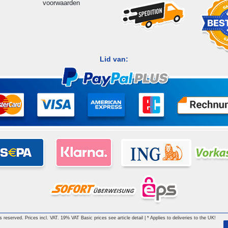
voorwaarden
Lid van:
hts reserved. Prices incl. VAT. 19% VAT Basic prices see article detail | * Applies to deliveries to the UK!