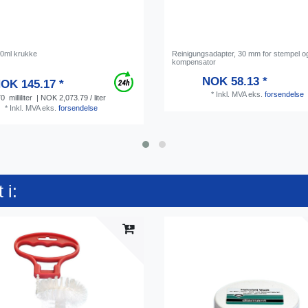
70ml krukke
Reinigungsadapter, 30 mm for stempel o
kompensator
NOK 58.13 *
OK 145.17 *
*
Inkl. MVA
eks.
forsendelse
70
milliliter
| NOK 2,073.79 / liter
*
Inkl. MVA
eks.
forsendelse
 i: