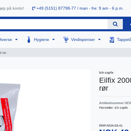
øp på konto!
+49 (5151) 87798-77 / man - fre: 9 am - 6 p.m.
Diverse
Hygiene
Vindispenser
Tappet
l rør
Ich-zapfe
Eilfix 20
rør
Artikkelnummer
NEW
Hersteller:
ich-zapfe
RRP NOK 53.41