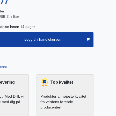
.77
iter
5.11 / liter
endelse innen 14 dager.
Legg til i handlekurven
delse
levering
Top kvalitet
igt. Med DHL vil
Produkter af højeste kvalitet
e med dig på
fra verdens førende
producenter!