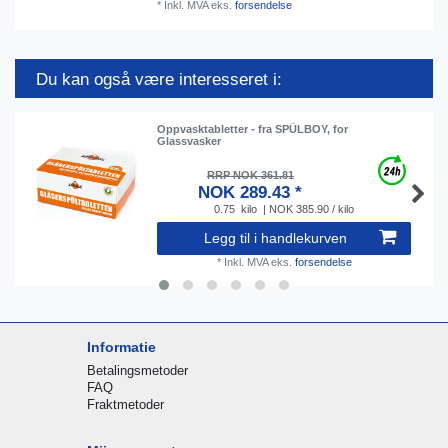
*
Inkl. MVA
eks.
forsendelse
Du kan også være interesseret i:
Oppvasktabletter - fra SPÜLBOY, for
Glassvasker
RRP NOK 361.81
NOK 289.43 *
0.75
kilo
| NOK 385.90 / kilo
Legg til i handlekurven
*
Inkl. MVA
eks.
forsendelse
Informatie
Betalingsmetoder
FAQ
Fraktmetoder