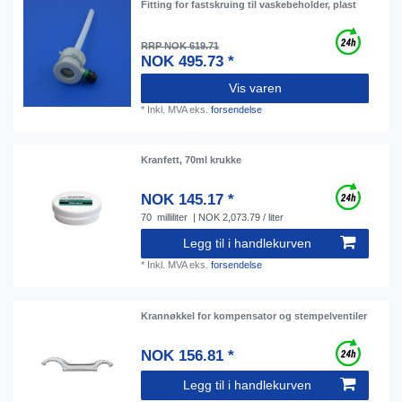
Fitting for fastskruing til vaskebeholder, plast
RRP NOK 619.71
NOK 495.73 *
Vis varen
*
Inkl. MVA
eks.
forsendelse
Kranfett, 70ml krukke
NOK 145.17 *
70
milliliter
| NOK 2,073.79 / liter
Legg til i handlekurven
*
Inkl. MVA
eks.
forsendelse
Krannøkkel for kompensator og stempelventiler
NOK 156.81 *
Legg til i handlekurven