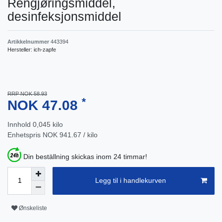
Rengjøringsmiddel,
desinfeksjonsmiddel
Artikkelnummer
443394
Hersteller:
ich-zapfe
RRP NOK 58.93
*
NOK 47.08
Innhold
0,045
kilo
Enhetspris
NOK 941.67 / kilo
Din beställning skickas inom 24 timmar!
Legg til i handlekurven
Ønskeliste