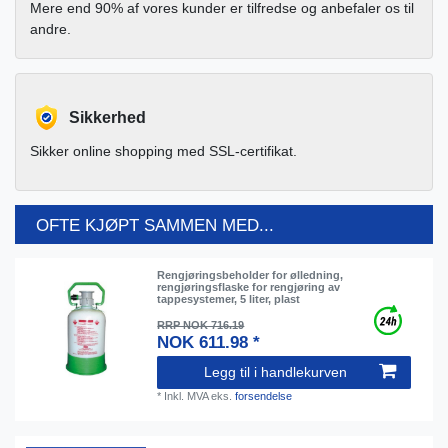
Mere end 90% af vores kunder er tilfredse og anbefaler os til
andre.
Sikkerhed
Sikker online shopping med SSL-certifikat.
OFTE KJØPT SAMMEN MED...
Rengjøringsbeholder for ølledning,
rengjøringsflaske for rengjøring av
tappesystemer, 5 liter, plast
RRP NOK 716.19
NOK 611.98 *
Legg til i handlekurven
*
Inkl. MVA
eks.
forsendelse